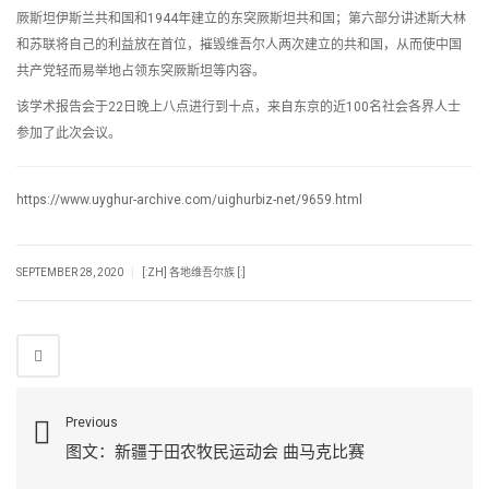
厥斯坦伊斯兰共和国和1944年建立的东突厥斯坦共和国；第六部分讲述斯大林
和苏联将自己的利益放在首位，摧毁维吾尔人两次建立的共和国，从而使中国
共产党轻而易举地占领东突厥斯坦等内容。
该学术报告会于22日晚上八点进行到十点，来自东京的近100名社会各界人士
参加了此次会议。
https://www.uyghur-archive.com/uighurbiz-net/9659.html
|
SEPTEMBER 28, 2020
[:ZH] 各地维吾尔族 [:]
Previous
图文：新疆于田农牧民运动会 曲马克比赛