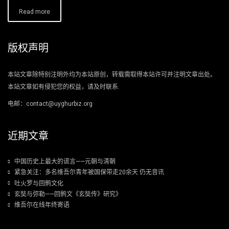
Read more
版权声明
本站文章除特别注明外均为本站原创，转载需取得本站许可并注明文章出处。
本站文章如有侵犯您的权益，请及时联系.
电邮：contact@uyghurbiz.org
近期文章
中国历史上最大的谎言——元朝与清朝
紧急关注：多名维吾尔青年被国保带走20余天 仍无音讯
吐火罗与回鹘文化
玄奘与弥勒——回鹘文《玄奘传》研究》
维吾尔在线年终寄语