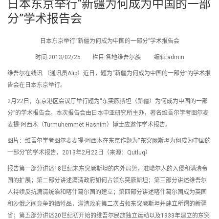
日本东京举行“新疆为何成为中国的一部
分”学术报告会
日本东京举行“新疆为何成为中国的一部分”学术报告会
时间:2013/02/25 栏目:各地维吾尔族 编辑:admin
维吾尔在线讯 （通讯员Alip）近日，题为“新疆为何成为中国的一部分”的学术报
告会在日本东京举行。
2月22日，东京港区会议厅举行题为“东突厥斯坦（新疆）为何成为中国的一部
分”的学术报告会。本次报告会由日本中亚研究所主办，著名维吾尔学者图尔麦
麦提·阿西木（Turmuhemmet Hashim）博士应邀作学术报告。
图片：维吾尔学者图尔麦麦提·阿西木在东京作题为“东突厥斯坦为何成为中国的
一部分”的学术报告，2013年2月22日（来源：Qutluq）
报告第一部分讲述18世纪末东突厥斯坦的内外局势，准噶尔人的入侵和满清帝
国的扩展；第二部分讲述满清政府如何占领东突厥斯坦；第三部分讲述维吾尔
人持续反抗满清统治和喀什葛尔国的建立；第四部分讲述喀什葛尔国成为英国
和沙俄之间竞争的牺牲品，满清政府第二次占领东突厥斯坦并建立所谓的新疆
省；第五部分讲述20世纪初开始的维吾尔民族独立运动以及1933年建立的东突