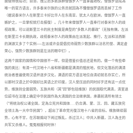
面做得很成功；自治、独立后多数族群僧伽罗人一直掌握政权，僧伽罗语成為
唯一的官方语言，许多泰米尔族的公务员就因為不懂僧伽罗语而丢掉了工作
（据说泰米尔人在斯里兰卡好比华人在东南亚、犹太人在欧洲，僧伽罗人一直
嫉妒之，一旦掌权就打击报復）。几十年来僧伽罗人一直奉行对泰米尔人的歧
视政策，可以说斯里兰卡的民主制度是典型的“多数人的暴政”（无独有偶，左派
在斯里兰卡长期执政，歧视泰米尔人的政策由左派发起、推行，左派和法西斯
的渊源又多了个实例──左派或许会提倡优待弱势少数族群以沽名钓誉、满足虚
荣心，强势少数族群则是左派的眼中钉）。
这两个国家的国情和中国很不一样，但是借鉴价值总还是有的。做一个有些牵
强的类比：有清一代汉地十八省和新疆都是满清的殖民地，但文化落后的满清
统治者普遍使用汉语并逐步汉化，满语的官方语言地位自清初就名存实亡，所
以那时汉语之於中国好比英语之於印度，汉人受压迫的同时好歹还有这一点优
势，维族则全面弱势。五族共和（其“回”即包括维族）的民国取代满清，清室退
位詔书在法理上确定中华民国作為大清国的合法继承国，承袭前清所有领土
（“将统治权公诸全国，定為立宪共和国体……仍合满、蒙、汉、回、藏五族完
全领土為一大中华民国”），超出了革命党光復汉地十八省的目标。维族继续弱
势，心有不甘，在苏联煽动下闹过叛乱，杀过汉人；中共入新疆，汉人為主的
共军又杀维人。冤冤相报何时休！