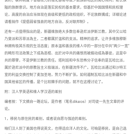
良药；联邦制度下省级权力的强化容易导致少数族群地区的离心倾向，助长狭
隘的族群意识。地方自治是落实民权的基本要求，但基於中国国情和民权理
论，高度的自治应当体现在县级和更低的政权组织，不论族群搆成；详细论述
请看拙作《提倡弱省强县的地方自治，反对联邦制》。
还有一点值得指出的是，新疆维族绝大多数信奉逊尼派伊斯兰教，其中又以哈
乃斐派和苏菲派為主，二者都属於温和的支派。精神的追求，让许多维族穆斯
林拥有极其乐观的生活态度；原本温和善良的维人中的一部分在中共“两少一宽”
的畸形司法政策之下成為恶棍、出於对中共的痛恨而被煽动成為暴徒，这是中
共的罪孽，不是伊斯兰教的责任。塔利班和中东恐怖分子信奉的是瓦哈比派，
属於逊尼派中的原教旨主义极端派，在新疆流传不广。瓦哈比派通过和沙特王
室的利益交换控制了麦加圣地，势力不断扩张。如何遏制瓦哈比派在新疆和中
国其他省区的传播，是个比较棘手的问题，就不在这裡讨论了。
附：汉人学英语和维人学汉语的差别
编者按：下文摘自一路论坛，是作者（笔名dikaios）对司徒一先生文章的评
论。
1，移民与原住民的差别，或者说自愿与强迫的差别。
咱们汉人到了美国也得说英文，也得适应洋人的文化。可咱是移民，是自己选