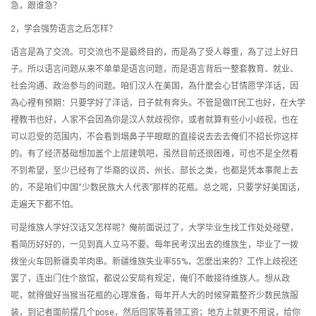
急，跟谁急？
2，学会强势语言之后怎样？
语言是為了交流。可交流也不是最终目的，而是為了受人尊重，為了过上好日
子。所以语言问题从来不单单是语言问题，而是语言背后一整套教育、就业、
社会沟通、政治参与的问题。咱们汉人在美国，為什麼会心甘情愿学洋话，因
為心裡有预期：只要学好了洋话，日子就有奔头。不管是做IT民工也好，在大学
裡教书也好，人家不会因為你是汉人就歧视你，或者就算有些小小歧视，也在
可以忍受的范围内，不会看到塌鼻子平眼眶的直接说去去去俺们不招长你这样
的。有了经济基础想加盖个上层建筑吧，虽然目前还很困难，可也不是全然看
不到希望，至少已经有了华裔的议员、州长、部长之类，也都是凭本事爬上去
的，不是咱们中国“少数民族大人代表”那样的花瓶。总之呢，只要学好美国话，
走遍天下都不怕。
可是维族人学好汉话又怎样呢？俺前面说过了，大学毕业生找工作处处碰壁，
看简历好好的，一见到真人立马不要。每年民考汉出去的维族生，毕业了一拨
拨坐火车回新疆卖羊肉串。新疆维族失业率55%，怎麼出来的？工作上歧视还
罢了，连出门住个旅馆，都说公安局有规定，俺们不敢接待维族人。想从政
呢，就得做好当猴当花瓶的心理准备，每年开人大的时候穿戴整齐少数民族服
装，到记者面前摆几个pose，然后回家等着领工资；地方上就更不用说，给你