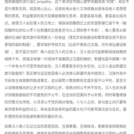
借用美国的流行语汇empathy，这个单词在中国心理学界翻译為“共情”，其实不
是什麼新东西，就是将心比心，设身处地从他人立场视角出发体会他人思想感
情的意思。利益衝突的双方如果能够换位思考，就更容易沟通，更容易达成共
识。假使汉人站在维人的立场上：维族自回鶻西迁之后世居新疆已逾千年（被
回鶻同化的吐火罗人在新疆的定居甚至可以上溯到叁千年前），维人要求从新
疆的石油矿產资源中获得更大一份收益（落实於民政建设和教育普及而不是白
拿钱的福利制度），要求保护传统文化（比如不再拆迁古城，另外择址建设新
城），是不是正当的？维人站在汉人的立场上：汉人自汉代起断断续续经略西
域两千年，西域没有哪一片绿洲不曾飘扬过汉唐的旗帜；新疆也是中国唯一的
一个存有大片可垦荒地的省份，汉人需要更多的生存空间，让汉人退出新疆怎
麼可能做到？其实换句话说就是维人必须承认新疆作為中国领土、汉族作為中
华民族主体族群的既成事实，这对弱势少数族群而言或许是不公平的，甚至可
以说维族做出的让步大於汉族的让步，但绝对的公平并不存在。汉人也应当意
识到维族面临的不可避免的不公平，在适当的范围内予以补偿，同时尊重维族
的宗教文化传统，以寻求公平性的相对增强。人与人之间、族与族之间只要有
差异就有利益的对立，各自追求自身利益的最大化只可能导致压迫与反抗，基
於理性的妥协是避免衝突的最好办法。
如果汉人维人忘记过去的恩恩怨怨，互相尊重、互相体谅，那麼各族和睦相处
的新疆就不是梦想：维族作為弱势族群适当获得教育和民政建设方面的一些照