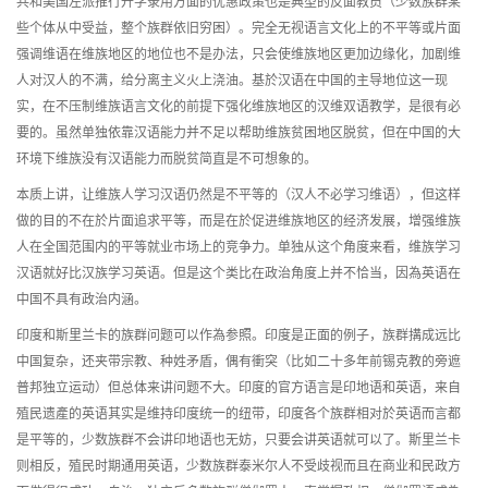
共和美国左派推行升学录用方面的优惠政策也是典型的反面教员（少数族群某
些个体从中受益，整个族群依旧穷困）。完全无视语言文化上的不平等或片面
强调维语在维族地区的地位也不是办法，只会使维族地区更加边缘化，加剧维
人对汉人的不满，给分离主义火上浇油。基於汉语在中国的主导地位这一现
实，在不压制维族语言文化的前提下强化维族地区的汉维双语教学，是很有必
要的。虽然单独依靠汉语能力并不足以帮助维族贫困地区脱贫，但在中国的大
环境下维族没有汉语能力而脱贫简直是不可想象的。
本质上讲，让维族人学习汉语仍然是不平等的（汉人不必学习维语），但这样
做的目的不在於片面追求平等，而是在於促进维族地区的经济发展，增强维族
人在全国范围内的平等就业市场上的竞争力。单独从这个角度来看，维族学习
汉语就好比汉族学习英语。但是这个类比在政治角度上并不恰当，因為英语在
中国不具有政治内涵。
印度和斯里兰卡的族群问题可以作為参照。印度是正面的例子，族群搆成远比
中国复杂，还夹带宗教、种姓矛盾，偶有衝突（比如二十多年前锡克教的旁遮
普邦独立运动）但总体来讲问题不大。印度的官方语言是印地语和英语，来自
殖民遗產的英语其实是维持印度统一的纽带，印度各个族群相对於英语而言都
是平等的，少数族群不会讲印地语也无妨，只要会讲英语就可以了。斯里兰卡
则相反，殖民时期通用英语，少数族群泰米尔人不受歧视而且在商业和民政方