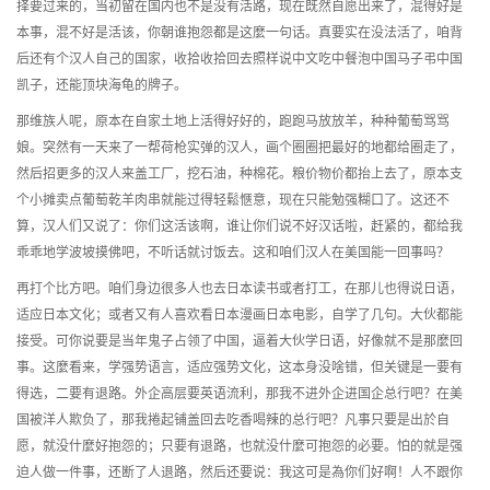
择要过来的，当初留在国内也不是没有活路，现在既然自愿出来了，混得好是
本事，混不好是活该，你朝谁抱怨都是这麼一句话。真要实在没法活了，咱背
后还有个汉人自己的国家，收拾收拾回去照样说中文吃中餐泡中国马子弔中国
凯子，还能顶块海龟的牌子。
那维族人呢，原本在自家土地上活得好好的，跑跑马放放羊，种种葡萄骂骂
娘。突然有一天来了一帮荷枪实弹的汉人，画个圈圈把最好的地都给圈走了，
然后招更多的汉人来盖工厂，挖石油，种棉花。粮价物价都抬上去了，原本支
个小摊卖点葡萄乾羊肉串就能过得轻鬆愜意，现在只能勉强糊口了。这还不
算，汉人们又说了：你们这活该啊，谁让你们说不好汉话啦，赶紧的，都给我
乖乖地学波坡摸佛吧，不听话就讨饭去。这和咱们汉人在美国能一回事吗？
再打个比方吧。咱们身边很多人也去日本读书或者打工，在那儿也得说日语，
适应日本文化；或者又有人喜欢看日本漫画日本电影，自学了几句。大伙都能
接受。可你说要是当年鬼子占领了中国，逼着大伙学日语，好像就不是那麼回
事。这麼看来，学强势语言，适应强势文化，这本身没啥错，但关键是一要有
得选，二要有退路。外企高层要英语流利，那我不进外企进国企总行吧？在美
国被洋人欺负了，那我捲起铺盖回去吃香喝辣的总行吧？凡事只要是出於自
愿，就没什麼好抱怨的；只要有退路，也就没什麼可抱怨的必要。怕的就是强
迫人做一件事，还断了人退路，然后还要说：我这可是為你们好啊！人不跟你