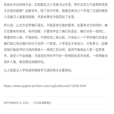
张县长市长的椅子坐，实权都在汉人党委书记手里。努尔白克力不是照样得添
王乐泉的屁眼？这麼多年，除了吾尔开希，我看还真没几个学溜了汉语的维族
人没被汉人逼着添屁眼、凭真本事在中国混出了名堂。
所以说，让对方说学俺们语言，不能是单方面的要求，在要求对方的同时，俺
们也要有所承诺，有所回报：只要你学会了俺们的语言，俺们对你一视同仁，
尊重你的人格，不搞歧视，不把你当二等公民。只有给人一个学好俺们的语言
俺们就让你过俺们的日子这样一个希望，人学语言才有动力，才有意义。如果
说咱们能给学好汉语的维族人一视同仁的对待，虽然不敢保证人家一定愿意
学，但至少不会抵触；可是现在学好学不好一样得回去卖羊肉串，一样得被当
成外人看，谁还费这劲跟你玩。
以上就是汉人学英语和维族学汉语的两点主要差别。
https://www.uyghur-archive.com/uighurbiz-net/13396.html
|
SEPTEMBER 16, 2020
[:ZH]双语教育[:]