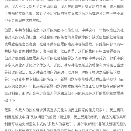
顾，汉人不会反对甚至会主动帮助；汉人在新疆有迁徙定居的自由，维人摆脱
了狭隘的族群仇恨、放弃了不切实际的独立诉求之后之后或许还会有一些不满
但不会像现在这样敌视。
但是，中共专制统治之下这样的局面不可能实现。中共这样一个极权高压的社
会对人的心态的扭曲、对社会伦理的荼毒简直是致命的；缺乏民权的社会制度
也导致各级官员贪腐，社会矛盾在民眾的隐忍中等待爆发。在维族内部也有中
共扶植的官僚利益集团，贪污腐化，欺压乡里，这样的集团在中国哪裡都有，
但对於底层维族群眾来讲这样的社会制度是汉人為主的中共造成的，他们中的
许多人為此而迁怒於全体汉人。迁怒、甚至种族仇杀式的报復和恐怖袭击当然
是错误的做法，但这种错误倾向的来源可以理解，理解了根源之后的结论就
是：不改变中共专制统治的情况下，新疆问题至多能够通过弹压维持现状（而
且积怨会更深）；长远来讲新疆问题的根本解决在於真正实现主权在民的民主
宪政制度，那时还会有少数维人寻求独立但不可能有现在这样的影响和群眾基
础（小
范围、少数人的独立诉求其实是多元化自由民主国家的常见现象）。民主宪政
制度是解决中国“民族问题”的前提（请注意，民主受宪政制约，合适的宪政共和
制度可以避免斯里兰卡式的“多数人的暴政”）。另外联邦制并非解决新疆问题的