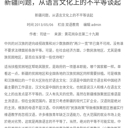
新疆问题，从语言文化上的不平等谈起
新疆问题，从语言文化上的不平等谈起
时间:2013/05/06 栏目:双语教育 编辑:admin
作者：司徒一 来源：黄花岗杂志第二十九期
中共的对汉族的逆向歧视政策和对少数族群的“两少一宽”早已臭不可闻，没有谁
不要求法律面前各族平等。可是，在社会经济方面，少数民族地区、尤其是维
族贫困地区，是否应当享受一些优待呢？
适当扶植贫困地区帮助其脱贫，是政府的一项基本职能，哪个国家都一样。单
看这一点，新疆的贫困地区和全国各地的汉族贫困区同样需要扶植。可是维族
和汉族相比的一个巨大区别在於语言文化：汉语是中国的官方语言和中国经济
最主要的工作语言，汉文化是中国的主体文化，也就是说汉人和维人在语言文
化上的出发点是不平等的，汉人有先天的优势。虽然在新疆维族聚居区维语是
主流语言，但在全国范围内，甚至只考虑新疆的现代工矿企业，汉语则是绝对
的主流，维族的母语不是汉语。中共畸形的“民族政策”导致维族聚居区普遍实行
维语教学而忽视汉语，许多维族青年缺乏汉语能力，在大范围的就业市场上处
於绝对劣势，这就是两族语言的不平等了。当然，绝对的平等不可能实现，中