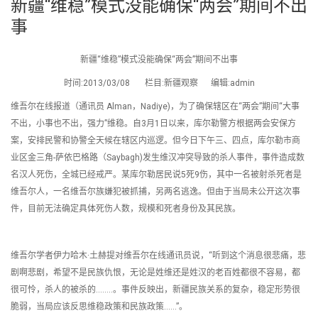
新疆“维稳”模式没能确保“两会”期间不出
事
新疆“维稳”模式没能确保“两会”期间不出事
时间:2013/03/08 栏目:新疆观察 编辑:admin
维吾尔在线报道（通讯员 Alman，Nadiye)，为了确保辖区在“两会”期间“大事
不出，小事也不出，强力”维稳。自3月1日以来，库尔勒警方根据两会安保方
案，安排民警和协警全天候在辖区内巡逻。但今日下午三、四点，库尔勒市商
业区金三角-萨依巴格路（Saybagh)发生维汉冲突导致的杀人事件，事件造成数
名汉人死伤，全城已经戒严。某库尔勒居民说5死9伤，其中一名被射杀死者是
维吾尔人，一名维吾尔族嫌犯被抓捕，另两名逃逸。但由于当局未公开这次事
件，目前无法确定具体死伤人数，规模和死者身份及其民族。
维吾尔学者伊力哈木·土赫提对维吾尔在线通讯员说，“听到这个消息很悲痛，悲
剧啊悲剧，希望不是民族仇恨，无论是姓维还是姓汉的老百姓都很不容易，都
很可怜，杀人的被杀的……..。事件反映出，新疆民族关系的复杂，稳定形势很
脆弱，当局应该反思维稳政策和民族政策……”。