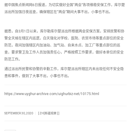
据中国焦点新闻网6日报道，为切实做好全国“两会”各项维稳安保工作，库尔楚
派出所加强日夜巡查，确保辖区在“两会”期间大事不出，小事也不出。
据悉，自3月1日以来，库尔勒库尔楚派出所根据两会安保方案，安排民警和协
警全天候在辖区内巡逻。白天强化对学校、医院、农贸市场等重点部位的安全
防范，夜间加强辖区内加油站、加气站、自来水点、加工厂等重点部位的巡
查，要求警卫及工作人员加强责任心，严格按照工作要求，做好本单位的安全
防范工作。
通过派出所民警和协警的辛勤工作，库尔楚派出所辖区内未出现任何不安全隐
患和事件，做到了大事不出，小事也不出。
https://www.uyghur-archive.com/uighurbiz-net/10175.html
|
SEPTEMBER 30, 2020
[:ZH]新疆观察 [:]