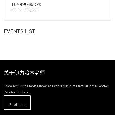
吐火罗与回鹘文化
SEPTEMBER 30, 2020
EVENTS LIST
关于伊力哈木老师
Ilham Tohti is the most renowned Uyghur public intellectual in the People’s
Republic of China.
Read more