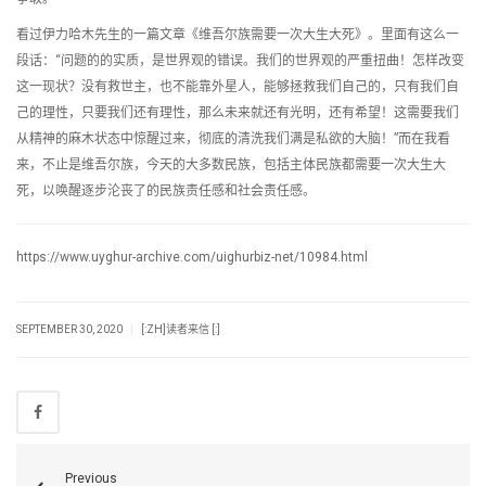
看过伊力哈木先生的一篇文章《维吾尔族需要一次大生大死》。里面有这么一
段话：“问题的的实质，是世界观的错误。我们的世界观的严重扭曲！怎样改变
这一现状？没有救世主，也不能靠外星人，能够拯救我们自己的，只有我们自
己的理性，只要我们还有理性，那么未来就还有光明，还有希望！这需要我们
从精神的麻木状态中惊醒过来，彻底的清洗我们满是私欲的大脑！”而在我看
来，不止是维吾尔族，今天的大多数民族，包括主体民族都需要一次大生大
死，以唤醒逐步沦丧了的民族责任感和社会责任感。
https://www.uyghur-archive.com/uighurbiz-net/10984.html
|
SEPTEMBER 30, 2020
[:ZH]读者来信 [:]
Previous