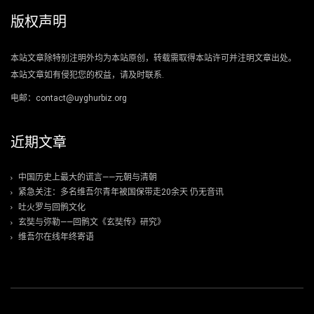
版权声明
本站文章除特别注明外均为本站原创，转载需取得本站许可并注明文章出处。
本站文章如有侵犯您的权益，请及时联系.
电邮：contact@uyghurbiz.org
近期文章
中国历史上最大的谎言——元朝与清朝
紧急关注：多名维吾尔青年被国保带走20余天 仍无音讯
吐火罗与回鹘文化
玄奘与弥勒——回鹘文《玄奘传》研究》
维吾尔在线年终寄语