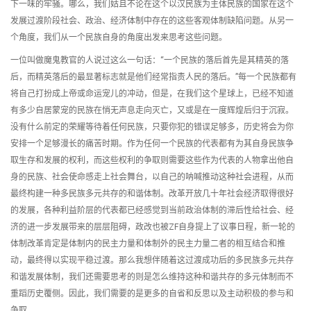
下一味的牢骚。哪么，我们姑且不论在这个以汉民族为主体民族的国家在这个
发展过渡阶段社会、政治、经济体制中存在的这些客观体制缺陷问题。从另一
个角度，我们从一个民族自身的角度出发来思考这些问题。
一位叫做魔鬼教官的人说过这么一句话：“一个民族的落后首先是其精英的落
后，而精英落后的最显著标志就是他们经常指责人民的落后。”每一个民族都有
将自己打扮成上帝或命运宠儿的冲动，但是，在我们这个星球上，已经不知道
有多少自居蒙宠的民族在悄无声息走向灭亡，又或是在一度辉煌后归于沉寂。
没有什么前定的荣耀等待着任何民族，只要你犯的错误足够多，历史将会为你
安排一个足够漫长的痛苦时期。作为任何一个民族的代表都有为其自身民族争
取生存和发展的权利，而这些权利的争取则需要这些作为代表的人物拿出他自
身的民族、社会使命感走上社会舞台，以自己的呐喊推动这种社会进程，从而
最终构建一种多民族多元共存的和谐体制。改革开放几十年社会经济取得很好
的发展，各种利益阶层的代表都已经感觉到当前政治体制的滞后性给社会、经
济的进一步发展带来的层层阻碍，政改也被ZF自身提上了议事日程，新一轮的
体制改革肯定是体制内的民主力量和体制外的民主力量二者的相互结合和推
动，最终得以实现平稳过渡。那么我想伴随着这过渡成功后的多民族多元共存
和谐发展体制，我们还需要思考的则是怎么维持这种和谐共存的多元体制而不
重蹈历史覆侧。因此，我们需要的是更多的自省和反思以及主动积极的参与和
争取。