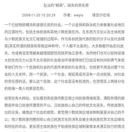
扯淡的“精英”，缺失的责任感
2008-11-20 15:20:29 作者：weyis 维吾尔在线
一个已经物欲横流和道德沦丧的社会，一个以金钱和政治权力来衡量社会地位
的过渡时代，包括主体民族和其他少数民族在内，在东西方文化以及主体民族
与少数民族文化交汇碰撞的过程中，作为各自民族代表的知识分子以及社会精
英(其实所谓的精英和草根这种称呼，个人都不太喜欢)，大多数都开始走向迷
失，也或者说变得越来越懦弱胆怯而放弃独立思考。当然他们也可以狡辩说强
大的生存压力以及不太乐观的社会政治环境使得他们已经没有时间和勇气来思
考他们作为一个民族和社会的代表所承担的社会责任，也就更不用说对整个社
会的人文关怀。而一个民族，一个社会，假如其成员没有一点对民族、对社会
的责任感的话，那么这个民族、这个社会是没有前途的，在思想走上两极分化
的极端一类人则更是危险。
经常在各大网站、论坛看到各民族同胞互相之间民族情绪高涨，满腔热情的振
臂高呼自己民族所遭受的不公。汉民族担心自己的传统文化丧失，传统道德礼
仪的沦丧，痛恨这个社会的腐败，更觉得少数民族区域自制制度是对自己的不
公；而少数民族同胞则担心自己民族文化的消失及被主体民族优势文化边缘化
和同化的命运、更反感主体民族在不知道民族区域制度根本未落实执行的情况