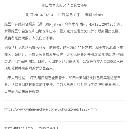
和田发生大火灾 人员伤亡不明
时间:2013/04/13 栏目:紧急关注 编辑:admin
维吾尔在线综合报道（通讯员Nijatkar）乌鲁木齐时间，4月12日20时20分许，
新疆维吾尔自治区和田地区和田市一露天家具城发生火灾并引燃周围居民楼，
数百名居民疏散，人员伤亡不明。
据新华社记者从乌鲁木齐发回的报道，昨日20点20分左右，和田市台北路（东
郊客运站附近）一露天家具城发生火灾，火势迅速蔓延并引燃家具城周边一幢6
层U字形居民住宅楼。目前，和田地区已组织消防、公安等救援人员200余人在
现场救援并疏散附近群众数百人。
由于火势过猛，U字形居民楼已全部着火，和田公安消防支队已调集附近墨玉
县、洛浦县消防救援车前往支援。目前人员伤亡和财物损失情况暂无法统计。
火灾原因尚未展开调查。
https://www.uyghur-archive.com/uighurbiz-net/12237.html
|
SEPTEMBER 22, 2020
[:ZH]紧急关注[:]