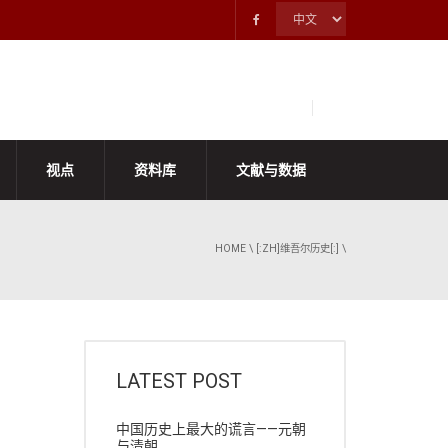
视点
资料库
文献与数据
HOME
\
[:ZH]维吾尔历史[:]
\
LATEST POST
中国历史上最大的谎言——元朝
与清朝