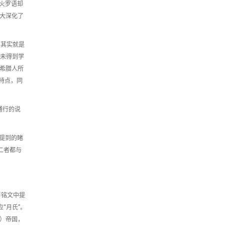
火罗语却
大大深化了
，其实就是
并未得到学
代希腊人所
语特点，同
通行的说
提到的睹
二者都与
币铭文中提
应“月氏”。
n）帝国，