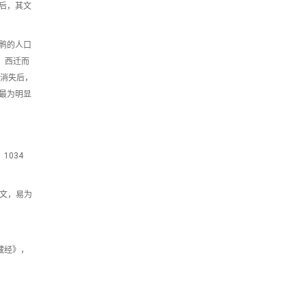
后，其文
鹘的人口
、西迁而
国消失后，
最为明显
1034
经文，易为
藏经》，