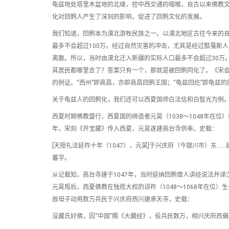
龟兹地处塔里木盆地的北缘，控中西交通的咽喉，自古以来佛教
化对回鹘人产生了深刻的影响，促进了回鹘文化的发展。
我们知道，回鹘本为漠北游牧民族之一。以漠北地区古往今来的
最多不会超过100万。经过自然灾害的冲击，尤其是经过黠戛斯
离散。所以，当时由漠北迁入新疆的实际人口最多不会超过30万
其居民都哪里去了？答案只有一个，那就是被回鹘同化了。《宋会
的例证。“西州”即高昌，亦即高昌回鹘王国；“龟兹回纥”即龟兹
关于龟兹人的回鹘化，我们还可以西夏国师白法信和白智光为例
西夏时期佛教盛行，西夏国的缔造者元昊（1038～1048年在
年，宋刻《开宝藏》传入西夏，元昊遂建高台寺供奉。史载：
[天授礼法延祚十年（1047），元昊]于兴庆府（今银川市）东
蕃字。
从记载知，高台寺建于1047年，当时延纳回鹘僧人讲经说法并译
元昊殁后，西夏佛教在独揽大权的谅祚（1048～1068年在位）生
故母子动用数万兵民于兴庆府西兴建承天寺，史载：
没藏氏好佛，因“中国”赐《大藏经》，役兵民数万，相兴庆府西