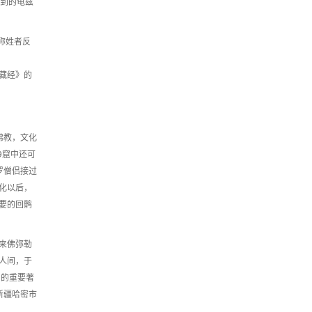
提到的龟兹
称姓者反
藏经》的
佛教，文化
9窟中还可
罗僧侣接过
化以后，
要的回鹘
未来佛弥勒
人间，于
）的重要著
在新疆哈密市