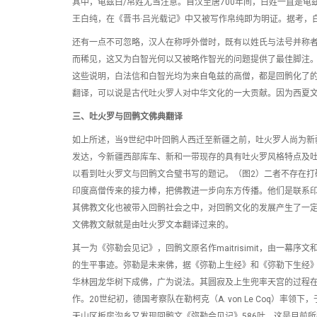
其中，龟兹白/帛姓尤当注意。自汉至唐700年间，白姓一直是
王白纯，在《晋书·吕光载记》中又被写作帛纯即为明证。据考，白、
还有一点不可忽略，汉人在称呼外僧时，既有以姓氏与法号并称者
而稀见，这又为白智光何以又被略作智光的问题提供了最佳脚注
这些说明，白法信和白智光均为来自龟兹的高僧，都是回鹘化了
翻译，可以说是古代吐火罗人对中华文化的一大贡献。因为西夏
三、吐火罗与回鹘文佛典翻译
如上所述，当9世纪中叶回鹘人西迁至新疆之前，吐火罗人尚为新
发达，今新疆西部库车、新和一带现存的具有吐火罗风格特点及吐
以看到吐火罗文与回鹘文合璧书写的题记。（图2）二者不存在打
印度高僧传来的接力棒，把佛教进一步向东方传播。他们是联系
其佛教文化也被带入回鹘社会之中，对回鹘文化的发展产生了一
文佛教文献就是由吐火罗文本翻译过来的。
其一为《弥勒会见记》，回鹘文原名作maitrisimit，由一
的生平事迹。弥勒是未来佛，据《弥勒上生经》和《弥勒下生经
华林园龙华树下成佛，广为说法。其圆寂及上生兜率天宫的过程在《弥
作。20世纪初，德国考察队在勒柯克（A. von Le Coq）率
天山区板房沟乡又发现回鹘文《弥勒会见记》586叶。这是目前