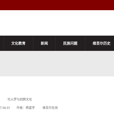
文化教育
新闻
民族问题
维吾尔历史
吐火罗与回鹘文化
-04 17:06:01 作者：杨富学 维吾尔在线