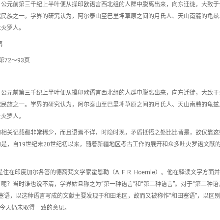
，公元前第三千纪上半叶便从操印欧语言西北组的人群中脱离出来，向东迁徙，大致于
代民族之一。学界的研究认为，阿尔泰山至巴里坤草原之间的月氏人、天山南麓的龟兹
吐火罗人。
稿
72～93页
，公元前第三千纪上半叶便从操印欧语言西北组的人群中脱离出来，向东迁徙，大致于
代民族之一。学界的研究认为，阿尔泰山至巴里坤草原之间的月氏人、天山南麓的龟兹
吐火罗人。
的相关记载都非常稀少，而且语焉不详，时隐时现，矛盾抵牾之处比比皆是，故仅靠这
是，自19世纪末20世纪初以来，随着新疆地区考古工作的展开和众多吐火罗语文献
在印度加尔各答的德裔梵文学家霍恩勒（A. F. R. Hoernle）。他在释读文字方面
？当时谁也说不清，学界姑且称之为“第一种语言”和“第二种语言”。对于“第二种语
塞语，以这种语言写成的文献主要发现于和田地区，故而又被称作“和田塞语”，以区
到今天仍未取得一致的意见。