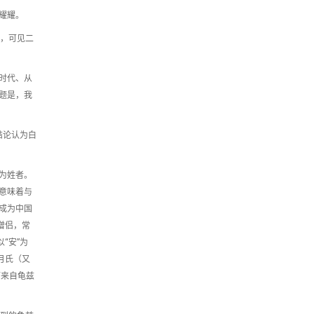
耀耀。
间，可见二
时代、从
题是，我
结论认为白
为姓者。
意味着与
成为中国
僧侣，常
“安”为
月氏（又
而来自龟兹