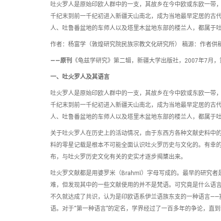
吐火罗人是原始印欧人群中的一支，其故乡在今中欧或东欧一带
千纪末到前一千纪初进入新疆天山南北，成为当地最早定居的古
人、吐鲁番盆地的车师人以及塔里木盆地东部的楼兰人，都属于
作者：杨富学（敦煌研究院民族宗教文化研究所） 稿源：作者供
——原刊
《龟兹学研究》第二辑，新疆大学出版社，2007年7月，第
一、吐火罗人及其语言
吐火罗人是原始印欧人群中的一支，其故乡在今中欧或东欧一带
千纪末到前一千纪初进入新疆天山南北，成为当地最早定居的古
人、吐鲁番盆地的车师人以及塔里木盆地东部的楼兰人，都属于
关于吐火罗人在历史上的活动情况，由于东西方各种文献史料中
料的零星记载是根本不可能全面认识吐火罗历史与文化的。有幸的
布，与吐火罗历史文化有关的史实才逐步揭橥出来。
吐火罗文献都是用婆罗米（Brahmī）字母写成的。最早的研究者是住
难，但发现其中的一些文献使用的并不是梵语。可究竟是什么语言呢
不久就达成了共识，认为是印欧语系伊兰语族东支的一种语言——
语。对于“第一种语言”的定名，学界经过了一百多年的争论，直