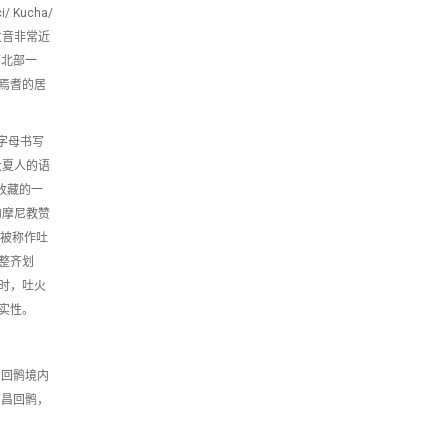
Kucha/
发音非常近
西北部一
焉耆的居
文字母书写
大夏人的语
收藏的一
的摩尼教赞
的确被称作吐
整齐划
时，吐火
实性。
昌回鹘境内
高昌回鹘，