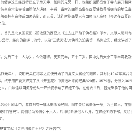
，为储存这些经藏特建立了承天寺，如同其元昊一样，也组织回鹘高僧于寺内展开翻译
后偕皇帝常临寺听回鹘僧人讲经一事看，当时的回鹘高僧在西夏佛教界所拥有的地位当
一般都拥有帝师或国师头衔，而元昊、谅祚时期西夏只有国师而无帝师（帝师在西夏的
之位。
了。首先是北京国家图书馆收藏的西夏文《过去庄严劫千佛名经》印本。文献末尾附有
与盛行，经典的翻译与流传，以及“三武灭法”对佛教的迫害等一系列史实，继之讲述
等，先后三十二人为头，令依蕃译。民安元年，五十三岁，国中先后大小三乘半满教及
法延祚元年），说明元昊在称帝之初便开始了西夏文大藏经的翻译，其时比1047年高台
年，终于用西夏文译完了从《开宝藏》中拣选出来的经典820部，3579卷，分装入36
批人。白法信以国师身份从一开始便参与了译经工作。在他去世后，智光继承了他的
佛名经》印本中，卷首附有一幅木刻版译经图。图中央绘高僧像一身，为主译人，在整
国师白智光”。两侧绘助译僧侣十六人，后排绘听法俗人八身。在译经图的下部，又绘
”。
西夏文文献《金光明最胜王经》之序言中：