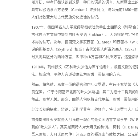
刚开初，学者们都认识到这是一种印欧语系的语言，从新疆出土的
具有印欧语系西方语支（Centum）许多特点，与公元前1650
人们对欧亚大陆古代民族分化迁徙的认识。
1907年，德国著名东方学家缪勒根据吐鲁番出土回鹘文《弥勒会见记（M
古代东西方文献中提到的吐火罗语（tokhar）。 因为缪勒的
术界的认可。次年，德国梵文学家西额（E. Sieg）和西额林（W.
说的斯基泰人（Skythen）相当于古代波斯人所说的塞人（S
时又将其区分为两种方言，即甲种/A方言和乙种/B方言，这些都
1913年，列维撰文《乙种吐火罗语为库车语考》，根据文献的
法。相应地，甲种方言遂被确认为焉耆一带使用的方言。
然而，将龟兹、焉耆一带的语言称作吐火罗语，有违于玄奘著《
货逻国， 位于今阿富汗北部的吐火罗斯坦；其二为卷十二提到的睹
龟兹、焉耆无关。那么，回鹘人何以将古代龟兹、焉耆一带使用的这
经过长期的探索、辩论，近期学界有一种倾向，将吐火罗与大月
首先提出吐火罗就是大月氏这一观点的是英国语言学家亨宁（W. B
到的“吐火罗人”，其实是粟特人对大月氏的称谓。 贝利（H. Baile
吾人固知，大月氏原居住于河西走廊的祁连山与敦煌之间。公元前2