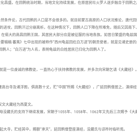
文化昌盛。在回鹘统治时期，当地文化持续发展，在原居民吐火罗人逐步融合于回鹘之
自然条件论，古代回鹘的人口是不会很多的。就目前蒙古高原的人口状况推论，唐代回
人的进攻，回鹘汗过分崩离析，在这种情况下，回鹘人口下降在所难免，随后又因南下
。在偌大的高昌回鹘王国，其居民大部分应是被征服的当地各族。如昔日繁盛的龟兹
要辑稿·蕃夷》七中出现的被称作“西州龟兹回纥白万进”的朝贡使者，就是见诸史册的
的回鹘人；“白万进”为人名，表明龟兹的白姓居民已归化为回鹘人了。
。
位）就是一位虔诚的佛教徒，一直热心于扶持佛教的发展，并多次向宋朝乞请《大藏经》。
……建高台寺及诸浮图，俱高数十丈，贮“中国”所赐《大藏经》，广延回鹘僧居之，演绎
汉文大藏经为西夏文。
母没藏氏的支持下继续发展，宋朝于1055年、1058年、1062年又先后三次赐予《大
偏起大寺，贮经其中，赐额“承天”，延回鹘僧登座演经，没藏氏与谅祚时临听焉。