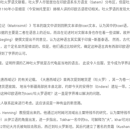
吐火罗语文献看，吐火罗人尽管居住在印欧语系东方语支（Satem）分布区，但是吐
—前1190年小亚细亚（今安纳托里亚）赫梯人讲的印欧古语密切相关。吐火罗语的发现
aitrisimit）》写本的跋文中讲到回鹘文本译自toxri文本，认为其中的toxri语
定名依据的主要是二者在语音上的近似，而且在论述时对文献本身也存在着一些误解，故
 Siegling）便撰文提出不同意见，认为这种语言其实属于印度—斯基泰语。 然而，古
aka），这个定名显然是错误的。但是，他们通过比较研究，确定这种语言具有西部印欧
得到了学界的认可。
记载，证明所谓的乙种吐火罗就是古代龟兹当地的语言。 此说令人信服，至今成为学界
大唐西域记》的有关记载。《大唐西域记》曾两次提到睹货逻（吐火罗），其一为卷一
货逻故国， 地当今新疆南部民丰县北部，约即今天的安得尔（Endere）遗址一带。
种印欧语称为toxri/吐火罗语呢？这一直是学界难以解决的问题。
氏人联系起来进行考虑。这应该说是一种有益的新思路。
. Henning）教授提出来的。他通过对阿姆河流域出土粟特钱币的研究，认为粟特钱
y）从伊兰语的角度出发，进一步指出，Tokhar一名中的to，可解释为“大”，khar可对
世纪大月氏被匈奴击败后，西迁到吐火罗斯坦。其后代建立了著名的贵霜（Kusha