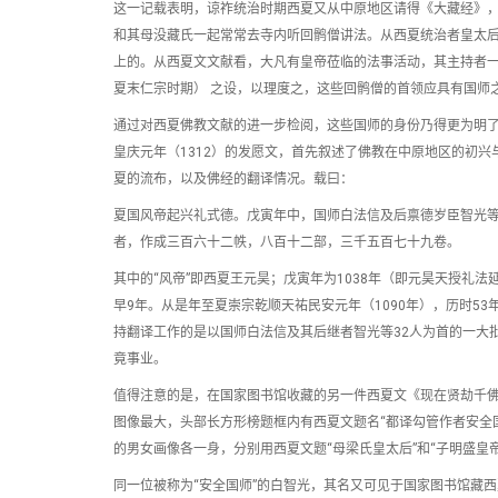
这一记载表明，谅祚统治时期西夏又从中原地区请得《大藏经》
和其母没藏氏一起常常去寺内听回鹘僧讲法。从西夏统治者皇太
上的。从西夏文文献看，大凡有皇帝莅临的法事活动，其主持者
夏末仁宗时期） 之设，以理度之，这些回鹘僧的首领应具有国师
通过对西夏佛教文献的进一步检阅，这些国师的身份乃得更为明
皇庆元年（1312）的发愿文，首先叙述了佛教在中原地区的初兴
夏的流布，以及佛经的翻译情况。载曰：
夏国风帝起兴礼式德。戊寅年中，国师白法信及后禀德岁臣智光
者，作成三百六十二帙，八百十二部，三千五百七十九卷。
其中的“风帝”即西夏王元昊；戊寅年为1038年（即元昊天授礼
早9年。从是年至夏崇宗乾顺天祐民安元年（1090年），历时53
持翻译工作的是以国师白法信及其后继者智光等32人为首的一大
竟事业。
值得注意的是，在国家图书馆收藏的另一件西夏文《现在贤劫千
图像最大，头部长方形榜题框内有西夏文题名“都译勾管作者安全
的男女画像各一身，分别用西夏文题“母梁氏皇太后”和“子明盛皇帝
同一位被称为“安全国师”的白智光，其名又可见于国家图书馆藏