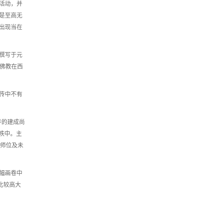
活动，并
是至高无
出现当在
撰写于元
了佛教在西
传中不有
寺的建成尚
2帙中。主
国师位及未
幅画卷中
比较高大