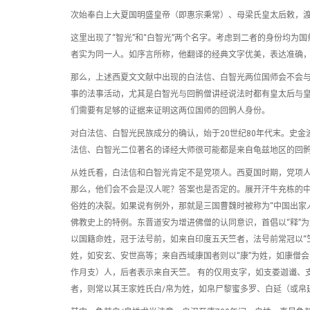
次始奉白上大夏国明盛皇帝（即惠宗秉常）、母梁氏皇太后敕，
这里出现了“智光”和“白智光”两个名字。考虑到二者的身份均为国
者实为同一人。如序言所称，他翻译的经典文字优美，表达准确，
那么，上述西夏文文献中出现的白法信、白智光两位国师会不会
事的法事活动，尤其是白智光与回鹘僧讲经说法时都有皇太后与
们需要有足够的证据来证明这两位国师的回鹘人身份。
对白法信、白智光民族成分的确认，始于20世纪80年代末。史
法信、白智光二位著名的译经大师很可能都是来自龟兹地区的回
从姓氏看，白法信和白智光肯定不是党项人。西夏国时期，党项
那么，他们会不会是汉人呢？答案也是否定的。展开汗牛充栋的
俗姓的决裂。如果说有例外，那就是三国曹魏时被称为“中国出家
佛教史上的特例。东晋道安为增进佛僧的认同意识，首倡以“释”为
以国籍命姓，冠于法号前，如来自印度五天竺者，法号前常冠以“
姓，如安玄、安世高等；来自西域康国者则以“康”为姓，如康僧
作月支）人，后者表示来自天竺。 有的仅用支字，如支娄迦谶、
者，则常以其王家姓氏白/帛为姓，如帛尸黎蜜多罗、白延（或帛