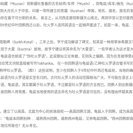
uzan）到新疆吐鲁番的古名姑师/车师（*Kushi），到龟兹/库车/曲先（Kuci/ 
一直到大月氏人于中亚、印度一带所建立的贵霜（Kushan）帝国，地名、国名、族名的
存在着不可分割的关系。 易言之，从河西走廊到新疆天山南北，再到中亚以至印度
到9世纪中叶回鹘西迁以后，吐火罗人连同其语言一起销声匿迹了。如是一来，龟兹、
勒碑（Surkh-Kotal）。三年之后，亨宁成功解读了碑文，知其是一种用草体希腊
大夏（Bactria）故地，故亨宁建议将其命名为“大夏语”。 一些学者认为这才是
、龟兹语也就成了“伪吐火罗语”。此说貌似立论有据，实则失之偏颇。因为在圣彼得堡
对应梵文词就直接被写作Tokharika。 在一份回鹘语与龟兹语/乙种吐火罗语合璧书写
中，用küsän一词来称呼吐火罗语。 （图1）这些说明，至少在回鹘人于9世纪中叶西迁龟兹前，当地
龟兹语为吐火罗语是实至名归的。古代吐火罗人的活动范围相当广大，不可能在语言上
耆语、龟兹语，其实都属于吐火罗语，不过都是吐火罗语的方言而已。回鹘人到达新疆
，故回鹘人将焉耆、龟兹当地使用的语言命名为吐火罗语是可信的，没有理由怀疑其真
族，建立了以高昌、北庭为中心的民族政权——高昌回鹘王国，龟兹入于回鹘，成为高
：“龟兹本回鹘别种……或称西州回鹘，或称西州龟兹，又称龟兹回鹘。”西州回鹘即
立地位所致也？无从考见。