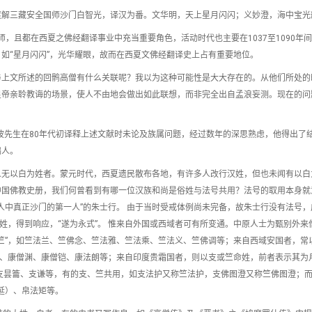
渡解三藏安全国师沙门白智光，译汉为番。文华明，天上星月闪闪；义妙澄，海中宝光
师，且都在西夏之佛经翻译事业中充当重要角色，活动时代也主要在1037至1090年
如“星月闪闪”，光华耀眼，故而在西夏文佛经翻译史上占有重要地位。
与上文所述的回鹘高僧有什么关联呢？我以为这种可能性是大大存在的。从他们所处的
皇帝亲聆教诲的场景，使人不由地会做出如此联想，而非完全出自孟浪妄测。现在的问
金波先生在80年代初译释上述文献时未论及族属问题，经过数年的深思熟虑，他得出了
鹘人。
人无以白为姓者。蒙元时代，西夏遗民散布各地，有许多人改行汉姓，但也未闻有以白
中国佛教史册，我们何曾看到有哪一位汉族和尚是俗姓与法号共用？法号的取用本身就
人中真正沙门的第一人”的朱士行。 由于当时受戒体例尚未完备，故朱士行没有法号，
姓，得到响应，“遂为永式”。 惟来自外国或西域者可有所变通。中原人士为甄别外来
竺”，如竺法兰、竺佛念、竺法雅、竺法乘、竺法义、竺佛调等；来自西域安国者，常以
会、康僧渊、康僧铠、康法朗等；来自印度贵霜国者，则以支或竺命姓，前者表示其为
支昙籥、支谦等，有的支、竺共用，如支法护又称竺法护，支佛图澄又称竺佛图澄；
延）、帛法矩等。