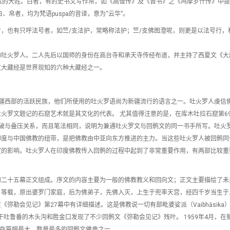
龟兹的大姓。白者，有的史书又写作帛，如《高僧传》及《晋书》之《鸠摩罗什传》中
帛者，均为梵语puspa的音译，意为“云华”。
，也有只呼法号者，如竺/支法护，常略称法护；竺/支佛图澄呢，则更是以法号行，
。
的吐火罗人。二人先后以国师的身份在高台寺和承天寺传经布道，并主持了西夏文《大
文大藏经是世界现知的六种大藏经之一。
疆西部的活跃民族，他们所使用的吐火罗语尚为新疆流行的语言之一。吐火罗人虔信
火罗文题记的石窟艺术就是其文化的代表。 尤其值得注意的是，在库木吐拉石窟第6
破与叠压关系，而且笔法相同，说明为兼通吐火罗文与回鹘文的同一书手所写。吐火
印度与中国佛教的纽带，是把佛教由中亚向东方推进的主力。当这些吐火罗人被回鹘同
定的影响。吐火罗人在印度佛教传入回鹘的过程中起到了非常重要作用，有两部比较重
幕序文和二十五幕正文组成。序文的内容主要为一般的佛教教义和回向文；正文主要描绘了
》等载，原出婆罗门家庭，后为佛弟子，先佛入灭，上生于兜率天宫，经四千岁当生于
勒会见记》第27幕中有详细描述。这是佛教说一切有部毗婆娑派（Vaibhāsika
领下，于吐鲁番的木头沟和胜金口发现了不少回鹘文《弥勒会见记》残叶。 1959年4月，
所存篇幅最大、数量最多的回鹘文佛典之一。