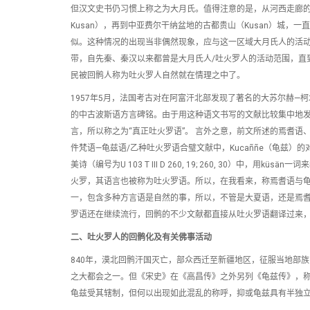
但汉文史书仍习惯上称之为大月氏。值得注意的是，从河西走廊的姑藏（*K
Kusan），再到中亚费尔干纳盆地的古都贵山（Kusan）城，
似。这种情况的出现当非偶然现象，应与这一区域大月氏人的活动
带，自先秦、秦汉以来都曾是大月氏人/吐火罗人的活动范围，直
民被回鹘人称为吐火罗人自然就在情理之中了。
1957年5月，法国考古对在阿富汗北部发现了著名的大苏尔赫—柯塔
的中古波斯语方言碑铭。由于用这种语文书写的文献比较集中地发现于
言，所以称之为“真正吐火罗语”。 言外之意，前文所述的焉耆语
件梵语—龟兹语/乙种吐火罗语合璧文献中，Kucaññe（龟兹）的
美诗（编号为U 103 T III D 260, 19; 260, 30）
火罗，其语言也被称为吐火罗语。所以，在我看来，称焉耆语与
一，包含多种方言语是自然的事，所以，不管是大夏语，还是焉
罗语还在继续流行，回鹘的不少文献都直接从吐火罗语翻译过来
二、吐火罗人的回鹘化及有关佛事活动
840年，漠北回鹘汗国灭亡，部众西迁至新疆地区，征服当地部
之大都会之一。但《宋史》在《高昌传》之外另列《龟兹传》，称
龟兹受其辖制，但何以出现如此混乱的称呼，抑或龟兹具有半独