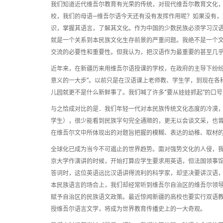
我们知道近代维吾尔教育有光荣的传统，对现代维吾尔教育文化
校，我们的母语—维吾尔语今天还有没有发挥作用呢？如果没有
识，掌握其语言，了解其文化。作为中国的少数民族必须学习汉
就是一个关系到本民族文化生存前景的严重问题。我绝不是一个
交流的必要性和重要性。但我认为，把汉语作为最重要的甚至几
近年来，在新疆历来用维吾尔语授课的学校，在政府的主导下纷纷
意义的一大步”。以前只是在汉语课上老师教、学生学，到现在各
儿园就更不是什么新鲜事了。我们喊了许多“要从娃娃抓起”的口号
与之恰成对比的是．我们年轻一代对本民族传统文化态度的冷漠
学生），很少能看到民族字句完全通顺的，更无以会谈文采，也曾
在维吾尔文中所体现出的对题旨把握的模糊、表达的幼稚、取材
全球化已成为当今不可遏止的世界趋势。面对强势文化的人侵，
京大学作演讲的时候，开始打算应学生要求用英语，但法国领事
答词时，这位英语远比汉语讲得流利的科学家，却坚决要讲汉语
本民族语言的场合上，我们却经常听到维吾尔自治区的维吾尔领
赋予自治区的民族语文政策。最近惊闻新疆的高校也要实行双语
授维吾尔语言文学，将成为世界教育传播史上的一大奇观。