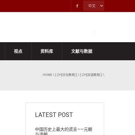
视点
资料库
文献与数据
HOME
\
[:ZH]文化教育[:]
\
[:ZH]双语教育[:]
\
LATEST POST
中国历史上最大的谎言——元朝
与清朝