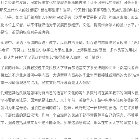
，社会经济的发展，民族传统文化的发展与传承能做出了让不可替代的贡献！可是不知
，那又是什么人的过错呢？错在哪里哪？当然，今天我们必须学习别的民族先进的科技
语。但是，如果我们普遍陷入对别的民族语言（这里主要是指汉语）的畸形崇拜，那么
文化本位主义者，从不怀疑汉语对于发展民族经济，文化，提高维吾尔人的就业水平，
乎是惟一重要的标准则是荒唐的。
实践中、汉语（所谓的双语）教学，以此自抬身价。对汉语的态度终究又迈出了 “更
科老师一齐努力，让维吾尔族学生有呆在北京、上海课堂上的感觉，多么良苦的用心
，我认为只有“学汉语从娃娃抓起”做得最令人满意。双手赞成！
，了解的浅陋。我曾教授过中央民族大学维吾尔语言文学系英维翻译专业（都是民考汉
接触过不少北京潞河中学内高，大连新疆内高办的毕业生而我接触或观察的大多“准大
的单一和价值观念的混乱，民族文化的冷漠真是让人惊叹！
我们知道其他民族是怎样对待自己的语言和文化的吗？多数时间在美国教书的法国人德
馆坚持要他用法语，因为他是法国人。几十年前，美籍华人丁肇中先生在诺贝尔奖的颁
，就因为那是母语。据说在德国的讲台上授课，政府规定一律都得用德语。而在许多最
导，干部代表的满口汉话。作为一个自治区的民族干部不懂得尊重自己的语言，不尊重
教学，据说包括其维文专业也不能幸免。如果这消息确实，那么在中国大学的课堂上使