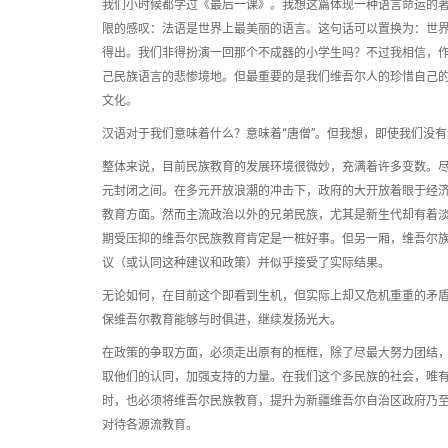
我们小时候都学过《最后一课》。我想这篇体现一种语言命运的
限的感叹：法语是世界上最美丽的语言。这句话可以置换为：世
得出。我们非得扮演一回那个不成器的小学生吗？不过我相信，
己民族语言的悲惨境地。但最重要的是我们维吾尔人的珍惜自己
文化。
汉语对于我们意味着什么？意味着“唐僧”。但我想，即使我们没
整体来说，目前民族教育的发展环境很微妙，充满着许多变数。
元封闭之间。在多元开放浪潮的冲击下，政府的大开放着眼于经
教育方面。然而主流政治以外的兄弟民族，尤其是新生代却有着
期受压抑的维吾尔民族教育肯定是一桩好事。但另一厢，维吾尔族
议（或认同这种建议和政策）并似乎接受了实际结果。
无论如何，在目前这个即看到生机，但实际上却又危机重重的矛
保维吾尔教育能够与时俱进，继续发扬光大。
在政策的争取方面，必须走出原有的框框，除了尽最大努力团结
取他们的认同，加强支持的力量。在我们这个多民族的社会，唯
时，也必须将维吾尔民族教育，提升为新疆维吾尔自治区政府乃
对待各源流教育。