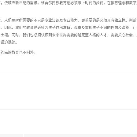
革，依顺应新世纪的需求。维吾尔民族教育也必须跟上时代的步伐，在教育理念和教学
障。人们届时所需要的不只是专业知识及专业能力，更重要的是必须具有独立性。判断
倒。因此，我们的教育也必须为孩子作出准备，尊重及重视孩子不同的性向及潜能，让
的土壤。同时，我们也必须认识到未来世界需要的是完整人格的人才，需要关心社会、
的紧迫课题。
们的民族教育也不例外。