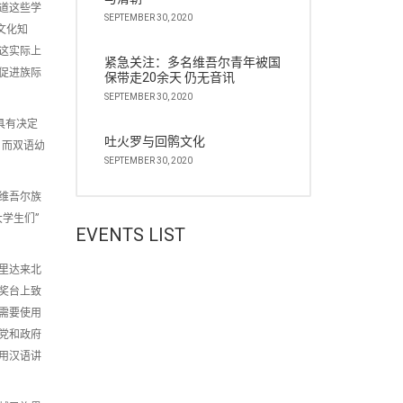
道这些学
SEPTEMBER 30, 2020
文化知
这实际上
紧急关注：多名维吾尔青年被国
促进族际
保带走20余天 仍无音讯
SEPTEMBER 30, 2020
具有决定
吐火罗与回鹘文化
！而双语幼
SEPTEMBER 30, 2020
维吾尔族
学生们”
EVENTS LIST
里达来北
奖台上致
需要使用
党和政府
用汉语讲