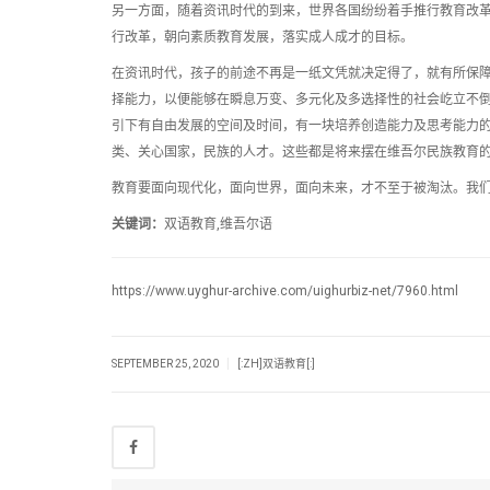
另一方面，随着资讯时代的到来，世界各国纷纷着手推行教育改
行改革，朝向素质教育发展，落实成人成才的目标。
在资讯时代，孩子的前途不再是一纸文凭就决定得了，就有所保
择能力，以便能够在瞬息万变、多元化及多选择性的社会屹立不
引下有自由发展的空间及时间，有一块培养创造能力及思考能力
类、关心国家，民族的人才。这些都是将来摆在维吾尔民族教育
教育要面向现代化，面向世界，面向未来，才不至于被淘汰。我
关键词：
双语教育,维吾尔语
https://www.uyghur-archive.com/uighurbiz-net/7960.html
|
SEPTEMBER 25, 2020
[:ZH]双语教育[:]