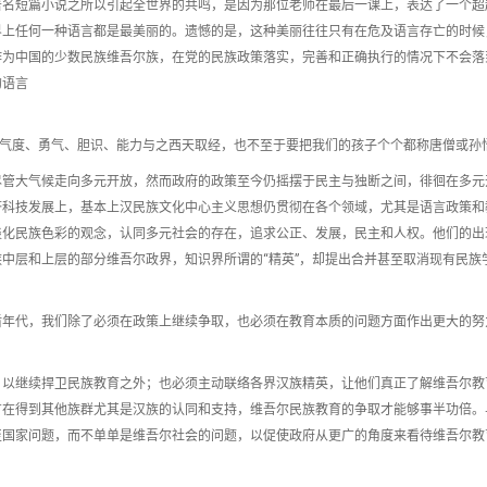
著名短篇小说之所以引起全世界的共鸣，是因为那位老师在最后一课上，表达了一个超
界上任何一种语言都是最美丽的。遗憾的是，这种美丽往往只有在危及语言存亡的时候
作为中国的少数民族维吾尔族，在党的民族政策落实，完善和正确执行的情况下不会落
的语言
有气度、勇气、胆识、能力与之西天取经，也不至于要把我们的孩子个个都称唐僧或孙
尽管大气候走向多元开放，然而政府的政策至今仍摇摆于民主与独断之间，徘徊在多元
济科技发展上，基本上汉民族文化中心主义思想仍贯彻在各个领域，尤其是语言政策和
淡化民族色彩的观念，认同多元社会的存在，追求公正、发展，民主和人权。他们的出
中层和上层的部分维吾尔政界，知识界所谓的“精英”，却提出合并甚至取消现有民族
盾年代，我们除了必须在政策上继续争取，也必须在教育本质的问题方面作出更大的努
，以继续捍卫民族教育之外；也必须主动联络各界汉族精英，让他们真正了解维吾尔教
有在得到其他族群尤其是汉族的认同和支持，维吾尔民族教育的争取才能够事半功倍。
至国家问题，而不单单是维吾尔社会的问题，以促使政府从更广的角度来看待维吾尔教