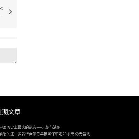
xt
？
近期文章
中国历史上最大的谎言——元朝与清朝
紧急关注：多名维吾尔青年被国保带走20余天 仍无音讯