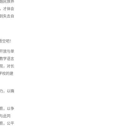
越民族界
，才体会
到失去自
悟空吧！
开放与单
教学语言
现，对长
学校的建
力，以确
育，以争
与此同
育，公平