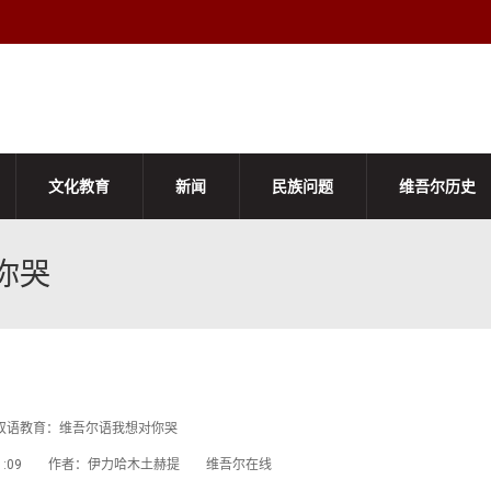
文化教育
新闻
民族问题
维吾尔历史
你哭
双语教育：维吾尔语我想对你哭
7 17:51:09 作者：伊力哈木土赫提 维吾尔在线