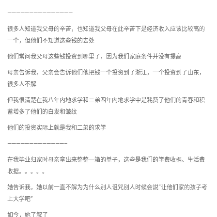
———————————————
很多人知道我父母的辛苦，也知道我父母在此辛苦下是经济收入应该比较高的
一个，但他们不知道这些钱的去处
他们常问我父母这些钱投资到哪里了，因为我们家庭条件并没有提高
母亲告诉我，父亲会告诉他们他把钱一个投资到了浙江，一个投资到了山东，
很多人不解
但我很清楚在我八年内地求学和二弟四年内地求学中是耗费了他们的青春和积
蓄增多了他们的白发和皱纹
他们的投资实际上就是我和二弟的求学
—————————————–
在我毕业归家时母亲拿出来整整一箱的单子，这些是我们的学费收据、生活费
收据。。。。。
她告诉我，她以前一直不解为为什么别人诅咒别人时候会説“让他们家的孩子考
上大学吧”
如今，她了解了