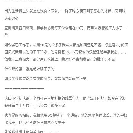
——————————————–
因为生活费主头就是在饮食上节省，一阵子吃方便面到了恶心的地步，闻到味
道都恶心
直到清真窗口出现，和学校协商每天伙食定在10元，而且米饭管饱压力小了一
些
如今虽已工作了，杭州20元的拉条子我从来都是加面还吃不饱、必胜客7寸的田
园风光我可以吃的干干净净、吃肯德基13。5元套餐的汉堡还是半饿状态。。。
但我把工资很大一部分用在吃饭上，绝对在不会和我自己的肚子过不去
什么都好骗，饿是绝对骗不了的
如今半夜醒来都会有饿的感觉，就是读书期间的正果
——————————————–
大四下学期认识一个同样在内地打拼的维吾尔人，他毕业于内地，如今在宁波
薪酬每年十万以上，已经去了很多国家
也许是经历相仿，我和他用QQ整整了一个通晓，他的家庭条件比差，读的学校
比我差，但已经考虑在乌鲁木齐买房子
告诉我他想让他弟弟出国。。。。。