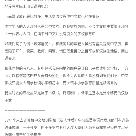
地没有实际上用英语的机会
而南疆汉族还是比较多，生活交流过程中中文就已经在普及
中学学历的人大部分人是会中文的，以我家族为例，不会中文的主要限于部分
上一代农村人口，在读书时中文并没有引入的学校教育中
以我们院子为例（城郊居民），和我同龄的年轻人虽然有些只是高中学历，但
因限于开车、卖菜、教师、网管、销售职业百分之百可以和汉族生活语、商业
语交流
和我同龄的有八人，其中包括我在内地的四户是让自己子女读中文学校，一方
面可以看做是这四户父母有预见性，但不可否认的因素还有如果我们不上中文
学校只能去乡镇学校读小学和初中，而乡镇中小学教育质量是相当差的
我当时去的汉校虽然是属于市级（户籍限制），但学生基本是外来移民的汉族
子女
——————————————–
07年个人去计算机中文培训学校（私人性质）学习维吾尔语时发现他们有办英
语速成班，三十多岁、四十多岁的乡村大叔大哥们因为生意需要已经在学习英
语商业用于和生活用于