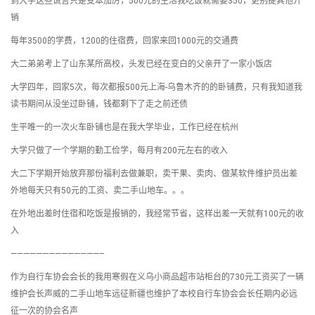
到大学这些谎言只是变本加厉，500元的生活我吃饭就需要350，更别提其他开
销
每年3500的学费，1200的住宿费，回家来回1000元的交通费
大二弟弟考上了山东某所高校，头发已经在变白的父亲开了一家小饭店
大学四年，回家5次，每次都报500元上海-乌鲁木齐的的卧铺费，只有我知道我
读书期间从没坐过卧铺，钱都剩下了走之前还债
生平唯一的一次火车卧铺也是在我大学毕业，工作已经在杭州
大学只做了一个学期的勤工俭学，每月有200元左右的收入
大二下学期开始放弃那份福利去做兼职，卖干果、卖肉、做某软件维护员出差
外地每天只有50元的工资、卖二手山地车。。。
在外地出差时住宿和吃饭是报销的，我经常节省，这样出差一天就有100元的收
入
——————————————–
作为自行车协会会长的我用寒假在义乌小商品超市站柜台的730元工资买了一辆
维护会长声威的二手山地车远征新疆也维护了本校自行车协会会长任期内必远
征一次的协会名声