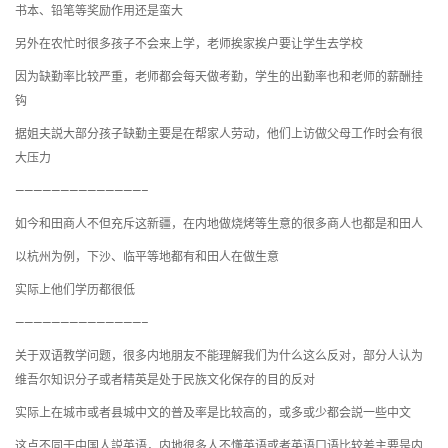
书本、铅笔等奖励作用还是蛮大
另外在农忙时很多孩子不会来上学，老师挨家挨户要让学生去学校
因为缺勤率比较严重，老师都会每天做考勤，学生的出勤率也和老师的薪酬挂
钩
据姐夫説大部分孩子缺勤主要是在帮家人劳动，他们上访做父母工作时会有很
大压力
——————————————–
如今和田商人不但充斥这新疆，在内地做烧烤等生意的很多商人也都是和田人
以杭州为例，下沙、临平等地都有和田人在做生意
实际上他们学历都很低
——————————————–
关于双语教学问题，很多内地朋友不能理解我们为什么这么反对，部分人认为
维吾尔知识分子或者精英是处于民族文化保存的目的反对
实际上在城市或者县城中文的普及率是比较高的，或多或少都会説一些中文
这点不同于中国人説英语，内地很多人不懂英语或者英语口语比较差主要是内