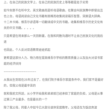
上、在自己的民族文学上、在自己的民族历史上等等都是处于劣势
如今刻意不在听中文、英文歌曲而是听母语歌曲，在聚会叫民族舞中即使出丑
也上台，母语阅读自己文化书籍有困难而收集阅读福乐智慧、突厥语大辞典、
十二木卡姆、维吾尔谚语等一切翻译成中文的书籍，收集和维吾尔历史文化有
关的中文书籍。。。。。
只是希望在将来那么一天回新疆，在我和同胞沟通时不让自己民族文化托我后
退
也因此，个人反对双语教育娃娃抓起
更希望这部分人力、物力用在提高维吾尔学校的教育质量上以及加大对读书家
庭的经济扶持
——————————————–
从我出生到现在25年过去了，在我们院子维吾尔家庭条件中，我们家不是最好
的，但我父母是最辛苦的
就和我前文所説，从小学开始我和弟弟就已经承担了家庭的负担，父母是从事
过第三产业最多、也是最长的一个
除了我父母，同辈人中如今已大部分退休安居晚年，父母还在为饭店奔波