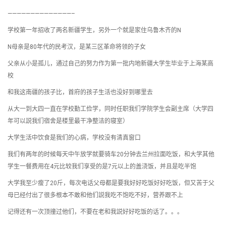
——————————————–
学校第一年招收了两名新疆学生，另外一个就是家住乌鲁木齐的N
N母亲是80年代的民考汉，是某三区革命将领的子女
父亲从小是孤儿，通过自己的努力作为第一批内地新疆大学生毕业于上海某高
校
和我这南疆的孩子比，首府的孩子生活也没好到哪里去
从大一到大四一直在学校勤工俭学，同时任职我们学院学生会副主席（大学四
年可以説我们宿舍是楼里最干净整洁的寝室）
大学生活中饮食是我们的心病，学校没有清真窗口
我们有两年的时候每天中午放学就要骑车20分钟去兰州拉面吃饭，和大学其他
学生一餐费用在4元比较我们享受的是7元以上的盖浇饭，并且是吃半饱
大学我至少瘦了20斤，每次电话父母都是要我好好吃饭好好吃饭，但又苦于父
母已经付出了很多根本不敢和他们説我吃不饱吃不好，营养跟不上
记得还有一次顶撞过他们，不要在老和我説好好吃饭的话了。。。