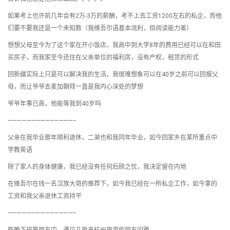
如果考上也许前几年会有2万-3万的薪酬，考不上去工资1200左右的私企，而他
们要不要我还是一个未知数（我维吾尔语基本流利，但阅读能力差）
想想父母至今为了这个家在开小饭店，我高中到大学8年的费用已经可以在和田
买房子，而我家至今还住在父亲单位的福利房，没有产权，租赁的形式
回新疆实际上只是可以解决我的生活，我很难想象可以在40岁之前可以回报父
母，而让爷爷去麦加朝拜一直是我内心深处的梦想
爷爷年事已高，他能等我到40岁吗
——————————————–
父亲在我毕业那年顺利退休，二弟也和我同年毕业，如今回家乡在某所重点中
学教英语
除了家人的身体健康，我已经没有任何后顾之忧，我决定留在内地
在维吾尔在线一名汉族大哥的推荐下，如今我已经在一所私企工作，如今拿的
工资和我父亲退休工资持平
——————————————–