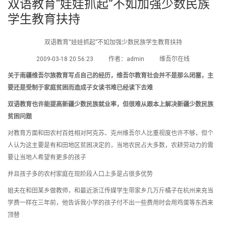
双语教育“娃娃抓起”不如加强少数民族
学生教育扶持
双语教育“娃娃抓起”不如加强少数民族学生教育扶持
2009-03-18 20:56:23 作者：admin 维吾尔在线
关于南疆维吾尔族教育写点自己的经历，维吾尔教育社会并不是那么闭塞，主
要还是受制于家庭贫困而造成子女读书难已经读下去难
双语教育也许能提高新疆少数民族就业率，但很难从跟本上解决新疆少数民族
贫困问题
对教育方面和田农村百姓相对阿克苏、克州维吾尔人比重视度也许不够，但个
人认为这主要是有和田地区贫困决定的，当地农民占大多数，农耕劳动力的需
要让当地人希望有更多的孩子
并且孩子多的农村家庭在现阶段人口上多是占很多优势
姐夫在和田某乡做教师，和最近浙江传媒学生带家乡几万斤橘子在杭州来充当
学费一样在三年前，他告诉我小学的孩子付不出一些费用时会用鸡蛋等东西来
顶替