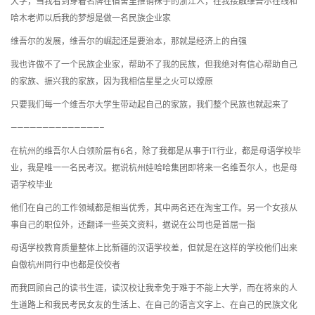
大学，当我看到穿着名牌在宿舍里推销袜子的浙江人，在我接触维吾尔在线和
哈木老师以后我的梦想是做一名民族企业家
维吾尔的发展，维吾尔的崛起还是要治本，那就是经济上的自强
我也许做不了一个民族企业家，帮助不了我的民族，但我绝对有信心帮助自己
的家族、振兴我的家族，因为我相信星星之火可以燎原
只要我们每一个维吾尔大学生带动起自己的家族，我们整个民族也就起来了
——————————————–
在杭州的维吾尔人白领阶层有6名，除了我都是从事于IT行业，都是母语学校毕
业，我是唯一一名民考汉。据说杭州娃哈哈集团即将来一名维吾尔人，也是母
语学校毕业
他们在自己的工作领域都是相当优秀，其中两名还在淘宝工作。另一个女孩从
事自己的职位外，还翻译一些英文资料，据说在公司也是首屈一指
母语学校教育质量整体上比新疆的汉语学校差，但就是在这样的学校他们出来
自傲杭州同行中也都是佼佼者
而我回顾自己的读书生涯，读汉校让我幸免于难于不能上大学，而在将来的人
生道路上和我民考民女友的生活上、在自己的语言文字上、在自己的民族文化