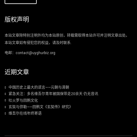
版权声明
本站文章除特别注明外均为本站原创，转载需取得本站许可并注明文章出处。
本站文章如有侵犯您的权益，请及时联系.
电邮：contact@uyghurbiz.org
近期文章
中国历史上最大的谎言——元朝与清朝
紧急关注：多名维吾尔青年被国保带走20余天 仍无音讯
吐火罗与回鹘文化
玄奘与弥勒——回鹘文《玄奘传》研究》
维吾尔在线年终寄语