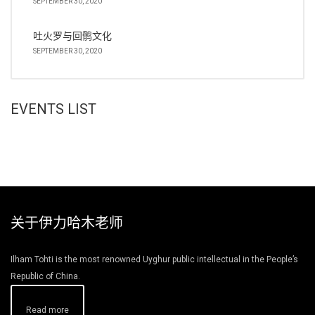
SEPTEMBER 30, 2020
吐火罗与回鹘文化
SEPTEMBER 30, 2020
EVENTS LIST
关于伊力哈木老师
Ilham Tohti is the most renowned Uyghur public intellectual in the People’s
Republic of China.
Read more