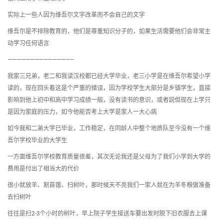
实际上一些人因为维吾尔文字改革而不会自己的文字
维吾尔是不排除教育的，他们是尊重知识分子的，如果生活需要他们会非常主
动学习任何语言
——————————————–
我家三兄弟，老二和我读汉校都已经大学毕业，老三小学是在维吾尔希望小学
读的，现在回头看这是个严重的错误，因为学校学生大部分是乡镇学生，直接
影响到他上初中和高中学习成绩一般，没有读书的意识，或者説但现在上学只
是因为家庭的压力，如今他能否考上大学是家人一大心病
如今我和二弟大学已毕业，工作稳定，在同龄人中整个地质队至今没有一个维
吾尔学校毕业的大学生
一方面维吾尔学校教育质量很差，其次无论我还是父母为了我们小学到大学的
费用是付出了相当大的代价
很小就放羊、割苜蓿、扫树叶，那时候天不亮我们一家人就在为羊冬粮做准备
去扫树叶
往往是扫2-3个小时的树叶，早上院子学生接送车要出发时脱下旧衣服去上课