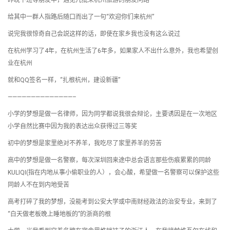
昨晚下班等朋友中，遇见几批来杭州旅游的朋友问路
给其中一群人指路后随口而出了一句“欢迎你们来杭州”
说完我很惊奇自己会説这样的话，即使在家乡我也没有这么说过
在杭州学习了4年，在杭州生活了6年多，如果家人不出什么意外，我也希望创
业在杭州
就和QQ签名一样，“扎根杭州，建设新疆”
——————————————–
小学的梦想是做一名律师，因为同学都说我很会辩论，主要诱因是在一次地区
小学自然比赛中因为我的表达出众获得过三等奖
初中的梦想是家里绝对不养羊，我吃尽了家里养羊的劳苦
高中的梦想是做一名警察，每次深圳回来途中总会语言那些伤痕累累的同龄
KULIQI(指在内地从事小偷职业的人），会心酸，希望做一名警察可以保护这些
同龄人不在到内地受苦
高考打碎了我的梦想，没能考到公安大学或中南财经政法的治安专业，来到了
“白天做老板晚上睡地板的”的浙商的根