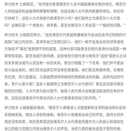
伊力哈木·土赫提说，“当然我也希望维吾尔人在中国能拥有应有的地位，维吾尔
人的权益和利益能得到尊重和保障，包括全国人大代表的数量和地位。但在现
行体制下，这些人大代表能代表维吾尔人吗？他们能称之为维吾尔人大代表
吗？这确实是一个很复杂，很矛盾，甚至对维吾尔人而言是一个尴尬的问题。”
伊力哈木·土赫提还表示，“这些维吾尔代表是新疆维吾尔自治区由书记控制的行
政部门自己内定的，是领导自己信得过的人，他们一般不会发出任何领导或地
方政府不“掌控”或意想不到的提案，这种代表可能更多的把代表身份当成是一种
荣誉和奖励，甚至当成行政待遇，这些维吾尔族代表与维吾尔“选民”或民众之间
的关系很淡或可以说没有一丝的关系。我也仔细看了一下名单，他们并不是由
民众选出来的，他们的当选其实并没有民意基础。他们既没有使命感，也难有
责任感，而只是摆设，只是按照领导和政府的意图表决的机器，这样内定的代
表，有什么意义呢？这些人能被称之为维吾尔人大代表吗？其实这也是中国全
国性的问题，人大代表与民众脱节，致使人民代表大会制度没能发挥应有的作
用，这些包括维吾尔代表在内的人大代表难发挥自己的作用。”
伊力哈木·土赫提最后强调，“维吾尔人很难进入汉族垄断和主导的政治和社会关
系网络系统，再加上目前的体制，维吾尔人很难发出自己的声音，虽然大的环
境还没有改变，但还是希望这些维吾尔人大代表能凭着作为人的良心和良知在
自己的能力范围之内发出维吾尔人的声音。当权力真的被关进笼子里的时候，