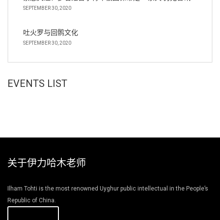
SEPTEMBER 30, 2020
吐火罗与回鹘文化
SEPTEMBER 30, 2020
EVENTS LIST
关于伊力哈木老师
Ilham Tohti is the most renowned Uyghur public intellectual in the People’s
Republic of China.