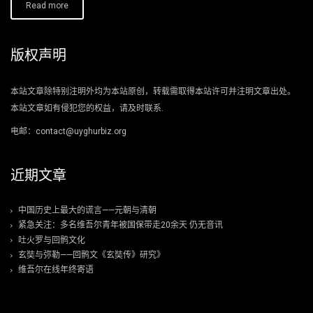
Read more
版权声明
本站文章除特别注明外均为本站原创，转载需取得本站许可并注明文章出处。
本站文章如有侵犯您的权益，请及时联系.
电邮：contact@uyghurbiz.org
近期文章
中国历史上最大的谎言——元朝与清朝
紧急关注：多名维吾尔青年被国保带走20余天 仍无音讯
吐火罗与回鹘文化
玄奘与弥勒——回鹘文《玄奘传》研究》
维吾尔在线年终寄语