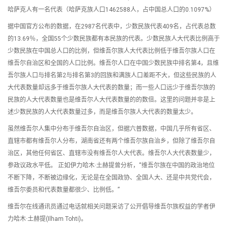
哈萨克人有一名代表（哈萨克族人口1462588人，占中国总人口的0.1097%）
据中国官方公布的数据，在2987名代表中，少数民族代表409名，占代表总数
的13.69％，全国55个少数民族都有本民族的代表。少数民族人大代表比例高于
少数民族在中国总人口的比例，但维吾尔族人大代表比例低于维吾尔族人口在
维吾尔自治区和全国的人口比例。维吾尔人口在中国少数民族中排名第4，且维
吾尔族人口与排名第2与排名第3的回族和满族人口差距不大，但这些民族的人
大代表数量却远多于维吾尔族人大代表的数量；而一些人口远少于维吾尔族的
民族的人大代表数量也是维吾尔人大代表数量的的数倍。这里的问题并非是上
述少数民族的人大代表数量过多，而是维吾尔族人大代表的数量太少。
虽然维吾尔人集中分布于维吾尔自治区，但据六普数据，中国几乎所有省区、
直辖市都有维吾尔人分布，湖南省还有两个维吾尔族自治乡，但除了维吾尔自
治区，其他任何省区、直辖市没有维吾尔人大代表。维吾尔人大代表数量少，
参政议政水平低。 正如伊力哈木·土赫提曾分析，“维吾尔族在中国的政治地位
不断下降，不断被边缘化，无论是在全国政协、全国人大、还是中共党代会，
维吾尔委员和代表数量都很少、比例低。”
维吾尔在线通讯员通过电话就相关问题采访了公开倡导维吾尔族权益的学者伊
力哈木·土赫提(Ilham Tohti)。