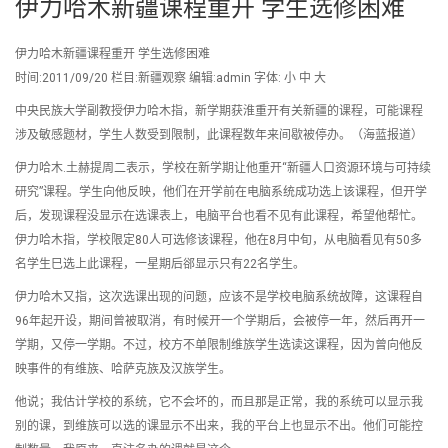
伊力哈木新疆课程重开 学生选修困难
伊力哈木新疆课程重开 学生选修困难
时间:2011/09/20 栏目:新疆观察 编辑:admin 字体: 小 中 大
中央民族大学副教授伊力哈木指，新学期获淮重开有关新疆的课程，可能课程
涉及敏感题材，学生人数受到限制，此课程数年来间歇被停办。（海蓝报道）
伊力哈木.土赫提周二表示，学校在新学期让他重开“新疆人口资源环境与可持续
研究”课程。学生向他反映，他们在开学前在电脑系统成功选上该课程，但开学
后，发现课程没显示在选课表上，电脑平台也看不见有此课程，希望他帮忙。
伊力哈木指，学校限定80人可选修该课程，他在8月中旬，从电脑看见有50多
名学生巳选上此课程，一星期后郤显示只有22名学生。
伊力哈木又指，这次选课出现的问题，应该不是学校电脑系统故障，这课程自
96年起开设，期间曾被取消，有时候开一个学期后，会被停一年，然后再开一
学期，又停一学期。不过，校方不单限制维族学生选读这课程，因为曾向他反
映事件的有维族、哈萨克族及汉族学生。
他说；我估计学校的系统，它不会坏的，而且那是正常，我的系统可以显示我
别的课，到维族可以选的课显示不出来，我的平台上也显示不出。他们可能控