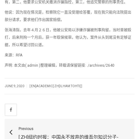
有，第二，他要求公安机关撒消诈骗指控，第三，他追究警察的刑事责任。
他说：因为现在情况是，检察院它一直没受理给答覆，现在我只能向法院提出
部分请求，要求他们作出国家赔偿。
张海涛指，去年４月２６日，他被公安局以涉嫌诈骗被刑事拘留，当时曾被殴
打，后来刑拘一个月后，获一年取保候审。他认为，案件从头到尾没有足够证
据，所以希望讨回公道。
来源：RFA
声明: 本文由( admin )整理编辑，转载请保留链接: ./archives/2640
|
JUNE 9, 2020
[:EN]ACADEMIC[:ZH]ILHAM TOHTI[:]
Previous
[:ZH]纽约时报：中国永不放弃的维吾尔知识分子-