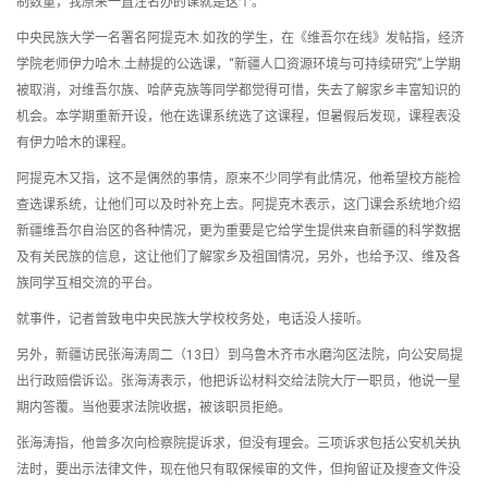
制数量，我原来一直注名办的课就是这个。
中央民族大学一名署名阿提克木.如孜的学生，在《维吾尔在线》发帖指，经济
学院老师伊力哈木.土赫提的公选课，“新疆人口资源环境与可持续研究”上学期
被取消，对维吾尔族、哈萨克族等同学都觉得可惜，失去了解家乡丰富知识的
机会。本学期重新开设，他在选课系统选了这课程，但暑假后发现，课程表没
有伊力哈木的课程。
阿提克木又指，这不是偶然的事情，原来不少同学有此情况，他希望校方能检
查选课系统，让他们可以及时补充上去。阿提克木表示，这门课会系统地介绍
新疆维吾尔自治区的各种情况，更为重要是它给学生提供来自新疆的科学数据
及有关民族的信息，这让他们了解家乡及祖国情况，另外，也给予汉、维及各
族同学互相交流的平台。
就事件，记者曾致电中央民族大学校校务处，电话没人接听。
另外，新疆访民张海涛周二（13日）到乌鲁木齐巿水磨沟区法院，向公安局提
出行政赔偿诉讼。张海涛表示，他把诉讼材料交给法院大厅一职员，他说一星
期内答覆。当他要求法院收据，被该职员拒絶。
张海涛指，他曾多次向检察院提诉求，但没有理会。三项诉求包括公安机关执
法时，要出示法律文件，现在他只有取保候审的文件，但拘留证及搜查文件没