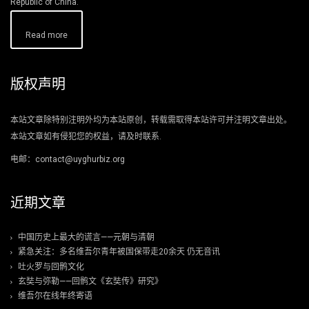
Republic of China.
Read more
版权声明
本站文章除特别注明外均为本站原创，转载需取得本站许可并注明文章出处。
本站文章如有侵犯您的权益，请及时联系.
电邮：contact@uyghurbiz.org
近期文章
中国历史上最大的谎言——元朝与清朝
紧急关注：多名维吾尔青年被国保带走20余天 仍无音讯
吐火罗与回鹘文化
玄奘与弥勒——回鹘文《玄奘传》研究》
维吾尔在线年终寄语