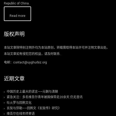
Republic of China.
Read more
版权声明
本站文章除特别注明外均为本站原创，转载需取得本站许可并注明文章出处。
本站文章如有侵犯您的权益，请及时联系.
电邮：contact@uyghurbiz.org
近期文章
中国历史上最大的谎言——元朝与清朝
紧急关注：多名维吾尔青年被国保带走20余天 仍无音讯
吐火罗与回鹘文化
玄奘与弥勒——回鹘文《玄奘传》研究》
维吾尔在线年终寄语