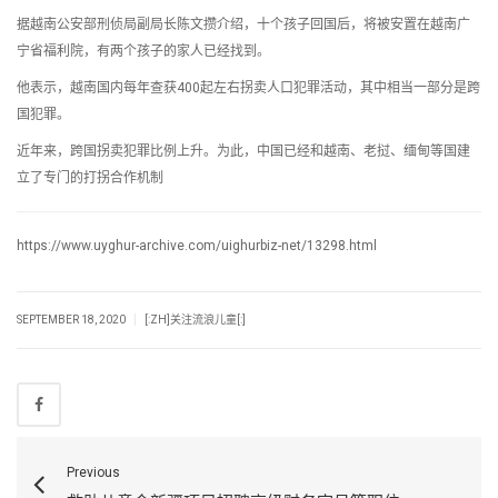
据越南公安部刑侦局副局长陈文攒介绍，十个孩子回国后，将被安置在越南广
宁省福利院，有两个孩子的家人已经找到。
他表示，越南国内每年查获400起左右拐卖人口犯罪活动，其中相当一部分是跨
国犯罪。
近年来，跨国拐卖犯罪比例上升。为此，中国已经和越南、老挝、缅甸等国建
立了专门的打拐合作机制
https://www.uyghur-archive.com/uighurbiz-net/13298.html
|
SEPTEMBER 18, 2020
[:ZH]关注流浪儿童[:]
Previous