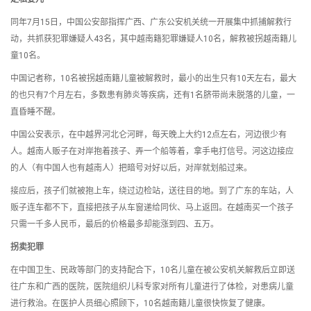
同年7月15日，中国公安部指挥广西、广东公安机关统一开展集中抓捕解救行
动，共抓获犯罪嫌疑人43名，其中越南籍犯罪嫌疑人10名，解救被拐越南籍儿
童10名。
中国记者称，10名被拐越南籍儿童被解救时，最小的出生只有10天左右，最大
的也只有7个月左右，多数患有肺炎等疾病，还有1名脐带尚未脱落的儿童，一
直昏睡不醒。
中国公安表示，在中越界河北仑河畔，每天晚上大约12点左右，河边很少有
人。越南人贩子在对岸抱着孩子、弄一个船等着，拿手电打信号。河这边接应
的人（有中国人也有越南人）把暗号对好以后，对岸就划船过来。
接应后，孩子们就被抱上车，绕过边检站，送往目的地。到了广东的车站，人
贩子连车都不下，直接把孩子从车窗递给同伙、马上返回。在越南买一个孩子
只需一千多人民币，最后的价格最多却能涨到四、五万。
拐卖犯罪
在中国卫生、民政等部门的支持配合下，10名儿童在被公安机关解救后立即送
往广东和广西的医院，医院组织儿科专家对所有儿童进行了体检，对患病儿童
进行救治。在医护人员细心照顾下，10名越南籍儿童很快恢复了健康。