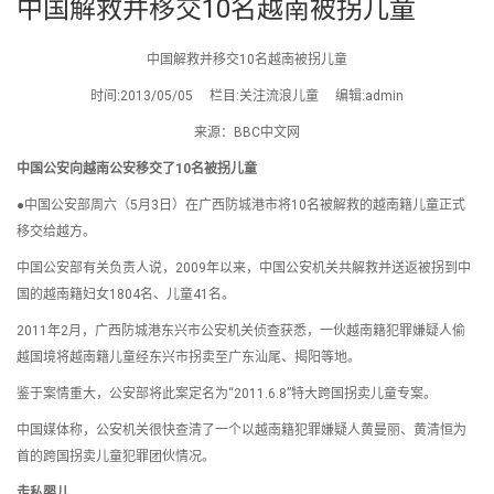
中国解救并移交10名越南被拐儿童
中国解救并移交10名越南被拐儿童
时间:2013/05/05 栏目:关注流浪儿童 编辑:admin
来源：BBC中文网
中国公安向越南公安移交了10名被拐儿童
●中国公安部周六（5月3日）在广西防城港市将10名被解救的越南籍儿童正式
移交给越方。
中国公安部有关负责人说，2009年以来，中国公安机关共解救并送返被拐到中
国的越南籍妇女1804名、儿童41名。
2011年2月，广西防城港东兴市公安机关侦查获悉，一伙越南籍犯罪嫌疑人偷
越国境将越南籍儿童经东兴市拐卖至广东汕尾、揭阳等地。
鉴于案情重大，公安部将此案定名为“2011.6.8”特大跨国拐卖儿童专案。
中国媒体称，公安机关很快查清了一个以越南籍犯罪嫌疑人黄曼丽、黄清恒为
首的跨国拐卖儿童犯罪团伙情况。
走私婴儿