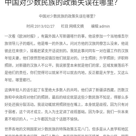
中国对少数民族的政策失误在哪里？
中国对少数民族的政策失误在哪里？
时间:2013/02/27 栏目:网络文摘 编辑:admin
一次看《欧洲时报》，有篇外国人写新疆喀什的事，他说参加一个当地维吾尔
族领导儿子的婚礼，他是唯一的外族人。问对方他的汉族同僚怎么没来，他说
彼此往来很少，接着赶紧支开话说别的。我就此事问同车一对在疆工作的汉族
年轻夫妻，他们很愤怒地说镇压他们就是对的。计生照顾；升学照顾；评职称
照顾，对新疆的汉族人不公平。我说那里本来就是他们的家，区域发展落后不
是他们的责任，你们觉得可以就呆不可以就去内地，反正都是大学生，又这么
年轻，哪里都行。
这俩年轻人的话引起了车里绝大多数人的共鸣，他们讲了新疆讲西藏，历数汉
族和中央政府对他们的照顾，最后的结论就是这些少数民族不知足，得那么多
好处还搞分裂活动。我说动辄就将照顾挂在嘴上，本身就是歧视，因为只有对
于弱者，这个词才成立，先入为主定调了歧视基础。因为争议，我们一伙本来
素不相识的人，一上午都因为这个话题不愉快。
世界各地的文明国家对少数民族的特殊政策五花八门，但多是从人类学和地区