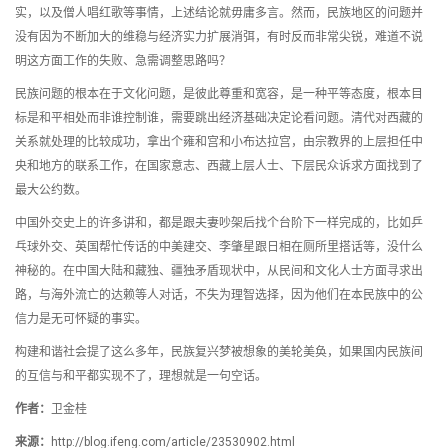
实，以及僧人唱红歌等事情，上述结论就毋庸多言。然而，民族地区的问题并
没有因为不断加大的维稳与经济实力扩展消弭，有时反而非常尖锐，难道不说
明这方面工作的失败、急需调整思路吗？
民族问题的根本在于文化问题，是彼此尊重和宽容，是一种平等态度，根本目
标是和平相处而非谁控制谁，需要跳出经济基础决定论看问题。清代对西藏的
关系就处理的比较成功，拿出个雍和宫和小布达拉宫，由宗教界的上层担任中
央和地方的联系工作，在国家意志、西藏上层人士、下层民众诉求方面找到了
最大公约数。
中国外交史上的许多讲和，都是跟夫妻吵架后找个台阶下一样完成的，比如乒
乓球外交、英国帮忙传话的中美建交、李肇星跟日相在厕所里搭话等，没什么
神秘的。在中国大陆和藏独、疆独矛盾现状中，从民间和文化人士方面寻求出
路，与海外流亡的达赖等人对话，不失为理智选择，因为他们在本民族中的公
信力是无可怀疑的事实。
构建和谐社会提了这么多年，民族复兴梦被想象的美轮美奂，如果国内民族间
的互信与和平都实现不了，理想就是一句空话。
作者：
卫金桂
来源：
http://blog.ifeng.com/article/23530902.html