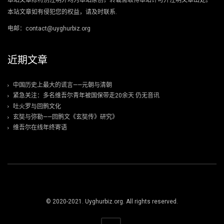
本站文章除特别注明外均为本站原创，转载需取得本站许可并注明文章出处。
本站文章如有侵犯您的权益，请及时联系.
电邮：contact@uyghurbiz.org
近期文章
中国历史上最大的谎言——元朝与清朝
紧急关注：多名维吾尔青年被国保带走20余天 仍无音讯
吐火罗与回鹘文化
玄奘与弥勒——回鹘文《玄奘传》研究》
维吾尔在线年终寄语
© 2020-2021. Uyghurbiz.org. All rights reserved.