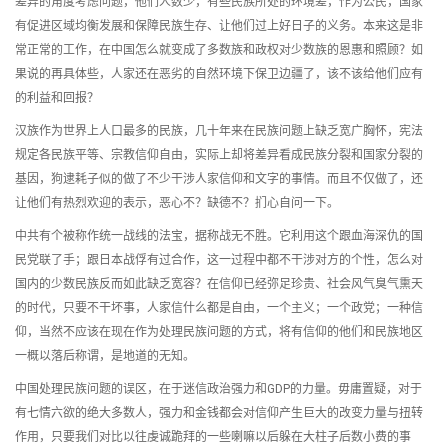
差异的角度考虑问题，他们人数少，有些民族所处的环境差，作为公民，国家
有促进区域均衡发展和保障民族生存、让他们过上好日子的义务。本来这是非
常正常的工作，在中国怎么就变成了多数族和政权对少数族的恩惠和照顾？如
果说的再具体些，人家还在恶劣的自然环境下保卫边疆了，该不该给他们应有
的利益和回报？
汉族作为世界上人口最多的民族，几十年来在民族问题上缺乏宽广胸怀，宪法
规定各民族平等、宗教信仰自由，实际上却将差异看成民族分裂和国家分裂的
基因，狗逮耗子似的做了不少干涉人家信仰和文字的事情。而且不仅做了，还
让他们有热烈欢迎的表示，恶心不？缺德不？扪心自问一下。
中共有个被称作统一战线的法宝，据称战无不胜。它利用这个跟血海深仇的国
民党联了手；跟日本战俘有过合作，这一过程中都不干涉对方的个性，怎么对
国内的少数民族反而如此缺乏宽容？在信仰已经弥足珍贵、社会风气臭气熏天
的时代，只要不干坏事，人家信什么都是自由，一个主义；一个政党；一种信
仰，当然不应该在现在作为处理民族问题的方式，将有信仰的他们和民族地区
一概以落后称谓，是地道的无知。
中国处理民族问题的误区，在于迷信政治强力和GDP的力量。毋庸置疑，对于
有七情六欲的绝大多数人，强力和金钱都会对信仰产生巨大的改变力量与扭转
作用，只要我们对比以往虔诚跪拜的一些喇嘛以后躲在大柱子后数小费的事