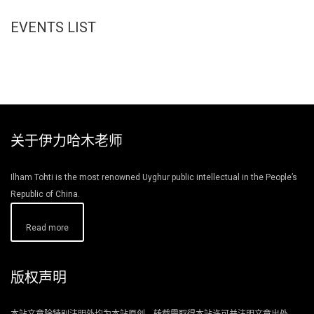
EVENTS LIST
关于伊力哈木老师
Ilham Tohti is the most renowned Uyghur public intellectual in the People’s
Republic of China.
Read more
版权声明