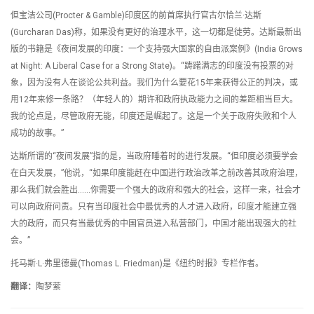
但宝洁公司(Procter & Gamble)印度区的前首席执行官古尔恰兰·达斯
(Gurcharan Das)称，如果没有更好的治理水平，这一切都是徒劳。达斯最新出
版的书籍是《夜间发展的印度：一个支持强大国家的自由派案例》(India Grows
at Night: A Liberal Case for a Strong State)。“踌躇满志的印度没有投票的对
象，因为没有人在谈论公共利益。我们为什么要花15年来获得公正的判决，或
用12年来修一条路？（年轻人的）期许和政府执政能力之间的差距相当巨大。
我的论点是，尽管政府无能，印度还是崛起了。这是一个关于政府失败和个人
成功的故事。”
达斯所谓的“夜间发展”指的是，当政府睡着时的进行发展。“但印度必须要学会
在白天发展，”他说，“如果印度能赶在中国进行政治改革之前改善其政府治理，
那么我们就会胜出……你需要一个强大的政府和强大的社会，这样一来，社会才
可以向政府问责。只有当印度社会中最优秀的人才进入政府，印度才能建立强
大的政府，而只有当最优秀的中国官员进入私营部门，中国才能出现强大的社
会。”
托马斯·L·弗里德曼(Thomas L. Friedman)是《纽约时报》专栏作者。
翻译：
陶梦萦