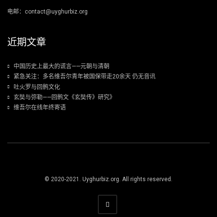
电邮：contact@uyghurbiz.org
近期文章
中国历史上最大的谎言——元朝与清朝
紧急关注：多名维吾尔青年被国保带走20余天 仍无音讯
吐火罗与回鹘文化
玄奘与弥勒——回鹘文《玄奘传》研究》
维吾尔在线年终寄语
© 2020-2021. Uyghurbiz.org. All rights reserved.