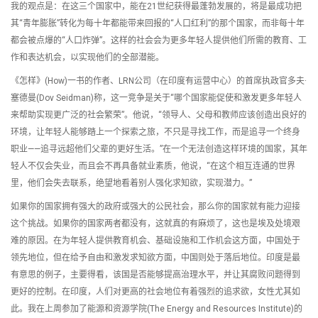
我的观点是：在这三个国家中，能在21世纪获得最蓬勃发展的，将是最成功把
其“青年膨胀”转化为每十年都能带来回报的“人口红利”的那个国家，而非每十年
都会被点爆的“人口炸弹”。这样的社会会为更多年轻人提供他们所需的教育、工
作和表达机会，以实现他们的全部潜能。
《怎样》(How)一书的作者、LRN公司（在印度有运营中心）的首席执政官多夫·
塞德曼(Dov Seidman)称，这一竞争是关于“哪个国家能促使和激发更多年轻人
来帮助实现更广泛的社会繁荣”。他说，“领导人、父母和教师应该创造出良好的
环境，让年轻人能够踏上一个探索之旅，不只是寻找工作，而是追寻一个终身
职业——追寻远超他们父辈的更好生活。”在一个无法创造这样环境的国家，其年
轻人不仅会失业，而且会不再具备就业素质，他说，“在这个相互连通的世界
里，他们会失去联系，绝望地看着别人强化求知欲，实现潜力。”
如果你的国家拥有强大的政府或强大的公民社会，那么你的国家就有能力迎接
这个挑战。如果你的国家两者都没有，这就真的有麻烦了，这也是埃及处境艰
难的原因。在为年轻人提供教育机会、基础设施和工作机会这方面，中国处于
领先地位，但在给予自由和激发求知欲方面，中国则处于落后地位。印度是最
有意思的例子，主要得看，该国是否能够提高治理水平，并让其腐败问题得到
更好的控制。在印度，人们对更高的社会地位有着强烈的追求欲，女性尤其如
此。我在上周参加了能源和资源学院(The Energy and Resources Institute)的