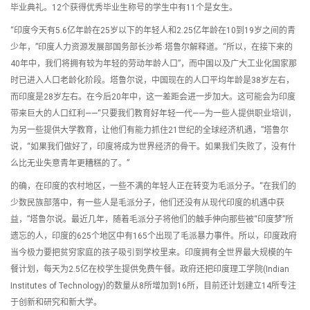
毕业典礼。12个获得优秀毕业生称号的学生中有11个是女生。
“印度今天有5.6亿年龄在25岁以下的年轻人和2.25亿年龄在10到19岁之间的青
少年，”印度人力资源发展部国务部长沙希·塔鲁尔解释道。“所以，在接下来的
40年中，我们将拥有较为年轻的劳动年龄人口”，而中国以及广大工业化国家那
时已进入人口老龄化阶段。塔鲁尔说，中国现在的人口平均年龄是38岁左右，
而印度是28岁左右。在今后20年中，这一差距会进一步加大。这可能会为印度
带来巨大的人口红利——“只要我们教育好年轻一代——为一些人提供职业培训，
为另一些提供大学教育，让他们有能力抓住21世纪的全球经济机遇，”塔鲁尔
说，“如果我们做好了，印度将成为世界经济的骨干。如果我们失败了，没有什
么比无业失意青年更糟糕的了。”
的确，在印度的农村地区，一些不满的年轻人正在转变为毛派分子。“在我们的
少数民族部落中，有一些人是毛派分子，他们还没有从现代印度的机遇中获
益，”塔鲁尔说。最近几年，随着毛派分子将他们的触手伸向那些被“印度梦”所
遗忘的人，印度的625个地区中有165个出现了毛派暴力事件。所以，印度政府
当今极力要把贫穷家庭的孩子吸引到学校里来。印度拥有全世界最大规模的午
餐计划，每天为2.5亿在校学生提供免费午餐。政府还把印度理工学院(Indian
Institutes of Technology)的数量从8所增加到16所，目前还计划建立14所专注
于创新和研究和新大学。