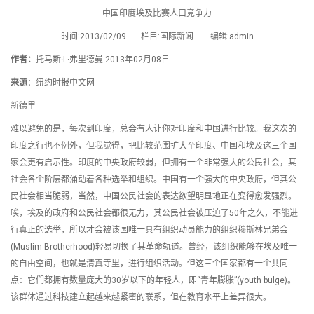
中国印度埃及比赛人口竞争力
时间:2013/02/09 栏目:国际新闻 编辑:admin
作者：
托马斯·L·弗里德曼 2013年02月08日
来源
：纽约时报中文网
新德里
难以避免的是，每次到印度，总会有人让你对印度和中国进行比较。我这次的
印度之行也不例外，但我觉得，把比较范围扩大至印度、中国和埃及这三个国
家会更有启示性。印度的中央政府较弱，但拥有一个非常强大的公民社会，其
社会各个阶层都涌动着各种选举和组织。中国有一个强大的中央政府，但其公
民社会相当脆弱，当然，中国公民社会的表达欲望明显地正在变得愈发强烈。
唉，埃及的政府和公民社会都很无力，其公民社会被压迫了50年之久，不能进
行真正的选举，所以才会被该国唯一具有组织动员能力的组织穆斯林兄弟会
(Muslim Brotherhood)轻易切换了其革命轨道。曾经，该组织能够在埃及唯一
的自由空间，也就是清真寺里，进行组织活动。但这三个国家都有一个共同
点：它们都拥有数量庞大的30岁以下的年轻人，即“青年膨胀”(youth bulge)。
该群体通过科技建立起越来越紧密的联系，但在教育水平上差异很大。