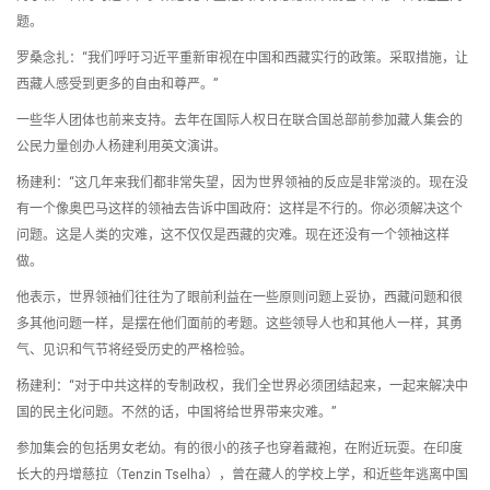
题。
罗桑念扎：“我们呼吁习近平重新审视在中国和西藏实行的政策。采取措施，让
西藏人感受到更多的自由和尊严。”
一些华人团体也前来支持。去年在国际人权日在联合国总部前参加藏人集会的
公民力量创办人杨建利用英文演讲。
杨建利：“这几年来我们都非常失望，因为世界领袖的反应是非常淡的。现在没
有一个像奥巴马这样的领袖去告诉中国政府：这样是不行的。你必须解决这个
问题。这是人类的灾难，这不仅仅是西藏的灾难。现在还没有一个领袖这样
做。
他表示，世界领袖们往往为了眼前利益在一些原则问题上妥协，西藏问题和很
多其他问题一样，是摆在他们面前的考题。这些领导人也和其他人一样，其勇
气、见识和气节将经受历史的严格检验。
杨建利：“对于中共这样的专制政权，我们全世界必须团结起来，一起来解决中
国的民主化问题。不然的话，中国将给世界带来灾难。”
参加集会的包括男女老幼。有的很小的孩子也穿着藏袍，在附近玩耍。在印度
长大的丹增慈拉（Tenzin Tselha），曾在藏人的学校上学，和近些年逃离中国