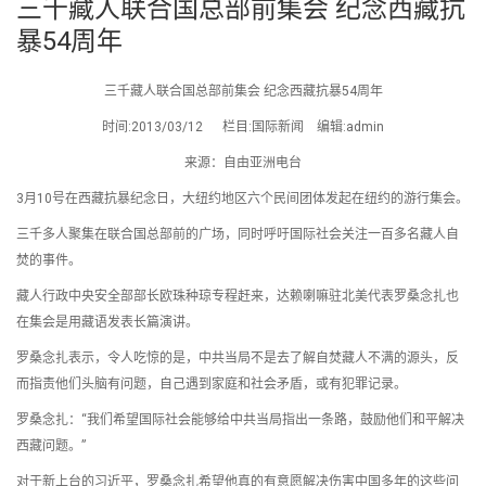
三千藏人联合国总部前集会 纪念西藏抗
暴54周年
三千藏人联合国总部前集会 纪念西藏抗暴54周年
时间:2013/03/12 栏目:国际新闻 编辑:admin
来源：自由亚洲电台
3月10号在西藏抗暴纪念日，大纽约地区六个民间团体发起在纽约的游行集会。
三千多人聚集在联合国总部前的广场，同时呼吁国际社会关注一百多名藏人自
焚的事件。
藏人行政中央安全部部长欧珠种琼专程赶来，达赖喇嘛驻北美代表罗桑念扎也
在集会是用藏语发表长篇演讲。
罗桑念扎表示，令人吃惊的是，中共当局不是去了解自焚藏人不满的源头，反
而指责他们头脑有问题，自己遇到家庭和社会矛盾，或有犯罪记录。
罗桑念扎：“我们希望国际社会能够给中共当局指出一条路，鼓励他们和平解决
西藏问题。”
对于新上台的习近平，罗桑念扎希望他真的有意愿解决伤害中国多年的这些问