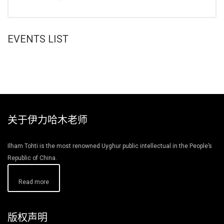
EVENTS LIST
关于伊力哈木老师
Ilham Tohti is the most renowned Uyghur public intellectual in the People’s
Republic of China.
Read more
版权声明