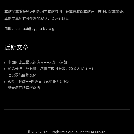
本站文章除特别注明外均为本站原创，转载需取得本站许可并注明文章出处。
本站文章如有侵犯您的权益，请及时联系.
电邮：contact@uyghurbiz.org
近期文章
中国历史上最大的谎言——元朝与清朝
紧急关注：多名维吾尔青年被国保带走20余天 仍无音讯
吐火罗与回鹘文化
玄奘与弥勒——回鹘文《玄奘传》研究》
维吾尔在线年终寄语
© 2020-2021. Uyghurbiz.org. All rights reserved.