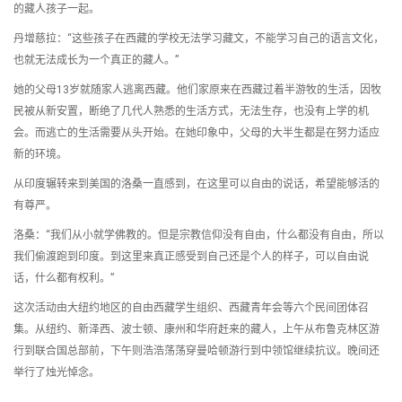
的藏人孩子一起。
丹增慈拉：“这些孩子在西藏的学校无法学习藏文，不能学习自己的语言文化，
也就无法成长为一个真正的藏人。”
她的父母13岁就随家人逃离西藏。他们家原来在西藏过着半游牧的生活，因牧
民被从新安置，断绝了几代人熟悉的生活方式，无法生存，也没有上学的机
会。而逃亡的生活需要从头开始。在她印象中，父母的大半生都是在努力适应
新的环境。
从印度辗转来到美国的洛桑一直感到，在这里可以自由的说话，希望能够活的
有尊严。
洛桑：“我们从小就学佛教的。但是宗教信仰没有自由，什么都没有自由，所以
我们偷渡跑到印度。到这里来真正感受到自己还是个人的样子，可以自由说
话，什么都有权利。”
这次活动由大纽约地区的自由西藏学生组织、西藏青年会等六个民间团体召
集。从纽约、新泽西、波士顿、康州和华府赶来的藏人，上午从布鲁克林区游
行到联合国总部前，下午则浩浩荡荡穿曼哈顿游行到中领馆继续抗议。晚间还
举行了烛光悼念。