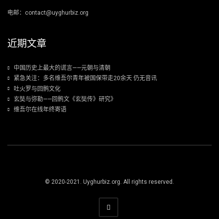
电邮：contact@uyghurbiz.org
近期文章
中国历史上最大的谎言——元朝与清朝
紧急关注：多名维吾尔青年被国保带走20余天 仍无音讯
吐火罗与回鹘文化
玄奘与弥勒——回鹘文《玄奘传》研究》
维吾尔在线年终寄语
© 2020-2021. Uyghurbiz.org. All rights reserved.