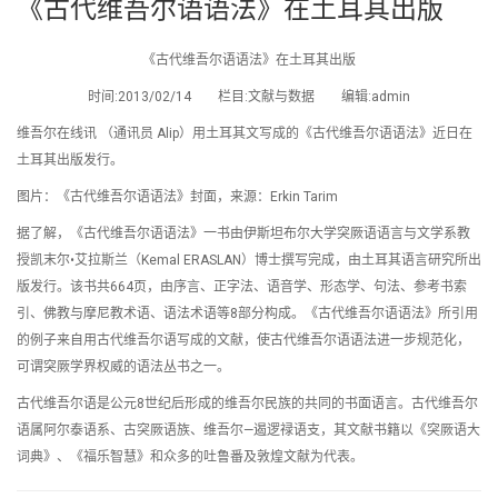
《古代维吾尔语语法》在土耳其出版
《古代维吾尔语语法》在土耳其出版
时间:2013/02/14 栏目:文献与数据 编辑:admin
维吾尔在线讯 （通讯员 Alip）用土耳其文写成的《古代维吾尔语语法》近日在
土耳其出版发行。
图片：《古代维吾尔语语法》封面，来源：Erkin Tarim
据了解，《古代维吾尔语语法》一书由伊斯坦布尔大学突厥语语言与文学系教
授凯末尔•艾拉斯兰（Kemal ERASLAN）博士撰写完成，由土耳其语言研究所出
版发行。该书共664页，由序言、正字法、语音学、形态学、句法、参考书索
引、佛教与摩尼教术语、语法术语等8部分构成。《古代维吾尔语语法》所引用
的例子来自用古代维吾尔语写成的文献，使古代维吾尔语语法进一步规范化，
可谓突厥学界权威的语法丛书之一。
古代维吾尔语是公元8世纪后形成的维吾尔民族的共同的书面语言。古代维吾尔
语属阿尔泰语系、古突厥语族、维吾尔—遏逻禄语支，其文献书籍以《突厥语大
词典》、《福乐智慧》和众多的吐鲁番及敦煌文献为代表。