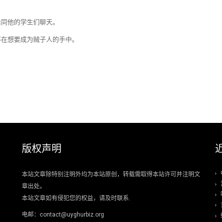
后同他的学生们聊天。
不在想要成为贼子人的手中。
版权声明
本站文章除特别注明外均为本站原创，转载需取得本站许可并注明文
章出处。
本站文章如有侵犯您的权益，请及时联系.
电邮：contact@uyghurbiz.org