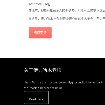
2010年08月20日
在北京，穆斯林维吾尔人的拥护者伊力哈木·土赫提下课
在这里，伊力哈木·土赫提很少担心他的个人安全，至少
阅读更多
关于伊力哈木老师
Ilham Tohti is the most renowned Uyghur public intellectual in
the People’s Republic of China.
Read more