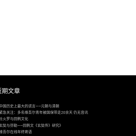
近期文章
中国历史上最大的谎言——元朝与清朝
紧急关注：多名维吾尔青年被国保带走20余天 仍无音讯
吐火罗与回鹘文化
玄奘与弥勒——回鹘文《玄奘传》研究》
维吾尔在线年终寄语