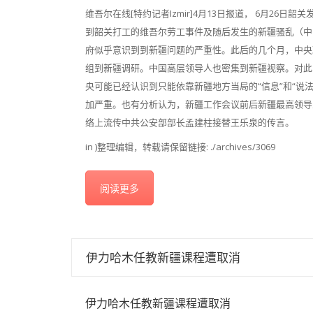
维吾尔在线[特约记者Izmir]4月13日报道， 6月26
到韶关打工的维吾尔劳工事件及随后发生的新疆骚乱（中国
府似乎意识到到新疆问题的严重性。此后的几个月，中央
组到新疆调研。中国高层领导人也密集到新疆视察。对此
央可能已经认识到只能依靠新疆地方当局的“信息”和“说
加严重。也有分析认为，新疆工作会议前后新疆最高领导
络上流传中共公安部部长孟建柱接替王乐泉的传言。
in )整理编辑，转载请保留链接: ./archives/3069
阅读更多
伊力哈木任教新疆课程遭取消
伊力哈木任教新疆课程遭取消