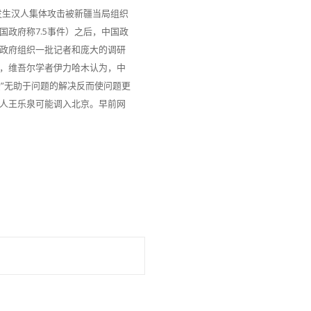
日韶关发生汉人集体攻击被新疆当局组织
政府称7.5事件）之后，中国政
政府组织一批记者和庞大的调研
，维吾尔学者伊力哈木认为，中
法”无助于问题的解决反而使问题更
人王乐泉可能调入北京。早前网