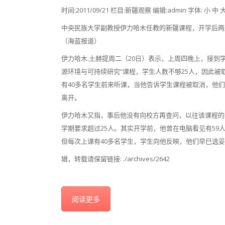
时间:2011/09/21 栏目:新疆观察 编辑:admin 字体: 小 中 
中央民族大学副教授伊力哈木任教的新疆课程，开学后两
（海蓝报道）
伊力哈木.土赫提周二（20日）表示，上周四晚上，接到
源环境与可持续研究”课程，学生人数不够25人，因此被
有40多名学生前来听课，当他告诉学生课程被取消，他
离开。
伊力哈木又指，事后他没有向校方再查问，以往该课程的
学期要求超过25人。其实开学前，他曾在电脑看见有59
但每次上课有40多名学生，学生向他反映，他们早巳选
辑，转载请保留链接: ./archives/2642
阅读更多