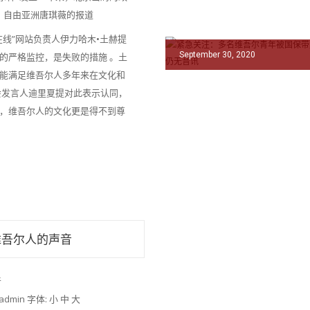
。自由亚洲唐琪薇的报道
线”网站负责人伊力哈木•土赫提
September 30, 2020
的严格监控，是失败的措施 。土
能满足维吾尔人多年来在文化和
会发言人迪里夏提对此表示认同，
，维吾尔人的文化更是得不到尊
维吾尔人的声音
音
dmin 字体: 小 中 大