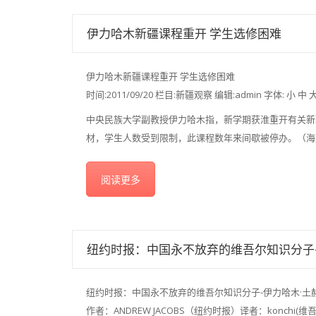
伊力哈木新疆课程重开 学生选修困难
伊力哈木新疆课程重开 学生选修困难
时间:2011/09/20 栏目:新疆观察 编辑:admin 字体: 小 中 
中央民族大学副教授伊力哈木指，新学期获淮重开有关新
材，学生人数受到限制，此课程数年来间歇被停办。（海
阅读更多
纽约时报：中国永不放弃的维吾尔知识分子-
纽约时报：中国永不放弃的维吾尔知识分子-伊力哈木·土
作者：ANDREW JACOBS（纽约时报）译者：konchi(