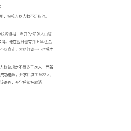
大
周，被校方以人数不足取消。
学校短讯指，重开的“新疆人口资
取消。他在翌日也有到上课地点，
们不愿意走，大约倾谈一小时后才
人数曾规定不得多于20人，而新
人成功选课，开学后减少至22人，
妥该课程，开学后郤被取消。