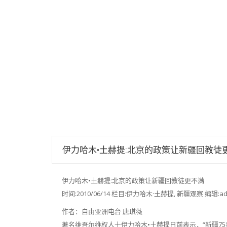
伊力哈木·土赫提老师的文章
伊力哈木•土赫提:北京的政策让新疆回教徒
伊力哈木•土赫提:北京的政策让新疆回教徒更不满
时间:2010/06/14 栏目:伊力哈木·土赫提, 新疆观察 编辑:ad
作者：自由亚洲电台 唐琪薇
著名维吾尔维权人士伊力哈木•土赫提日前表示，“新疆7