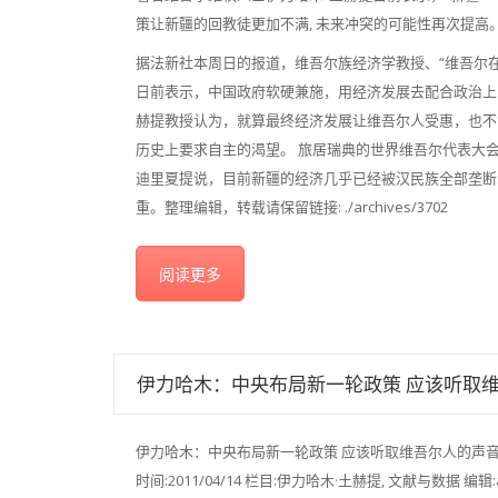
策让新疆的回教徒更加不满, 未来冲突的可能性再次提高
据法新社本周日的报道，维吾尔族经济学教授、“维吾尔在
日前表示，中国政府软硬兼施，用经济发展去配合政治上
赫提教授认为，就算最终经济发展让维吾尔人受惠，也不
历史上要求自主的渴望。 旅居瑞典的世界维吾尔代表大
迪里夏提说，目前新疆的经济几乎已经被汉民族全部垄断
重。整理编辑，转载请保留链接: ./archives/3702
阅读更多
伊力哈木：中央布局新一轮政策 应该听取
伊力哈木：中央布局新一轮政策 应该听取维吾尔人的声
时间:2011/04/14 栏目:伊力哈木·土赫提, 文献与数据 编辑:a