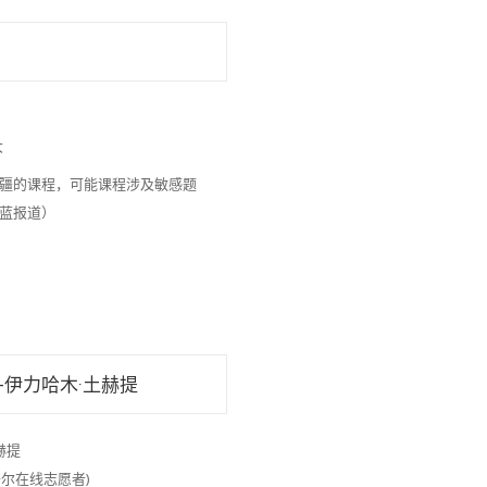
大
疆的课程，可能课程涉及敏感题
蓝报道）
伊力哈木·土赫提
赫提
维吾尔在线志愿者)